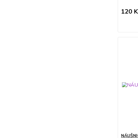
120 K
NÁUŠNIC