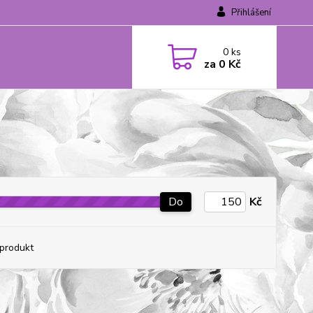
Přihlášení
0
ks
za
0 Kč
Do
Kč
produkt