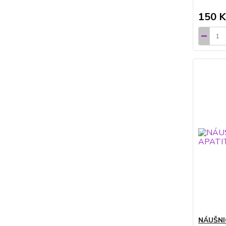
150 K
NÁUŠNI