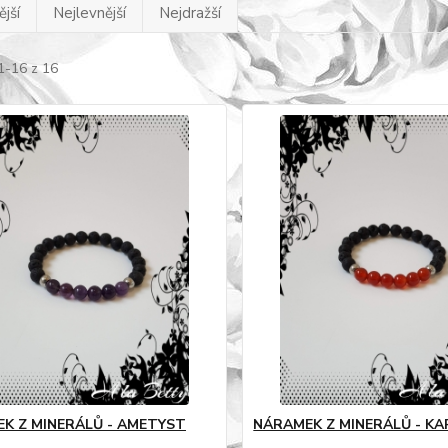
jší
Nejlevnější
Nejdražší
1-16 z 16
K Z MINERÁLŮ - AMETYST
NÁRAMEK Z MINERÁLŮ - K