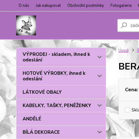
O nás
Jak nakupovat
Obchodní podmínky
Fotogalerie
Úvod
VÝPRODEJ - skladem, ihned k
odeslání
BERA
HOTOVÉ VÝROBKY, ihned k
odeslání
Cena:
LÁTKOVÉ OBALY
KABELKY, TAŠKY, PENĚŽENKY
Skl
ANDĚLÉ
BÍLÁ DEKORACE