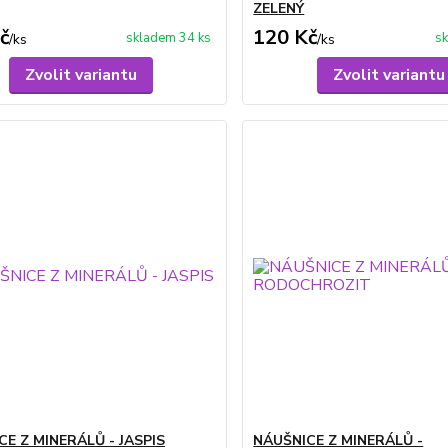
ZELENÝ
č
120 Kč
skladem 34 ks
sk
/
ks
/
ks
Zvolit variantu
Zvolit variantu
E Z MINERÁLŮ - JASPIS
NÁUŠNICE Z MINERÁLŮ -