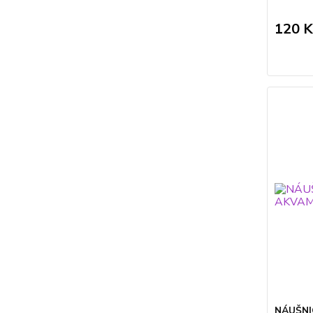
120 K
NÁUŠNI