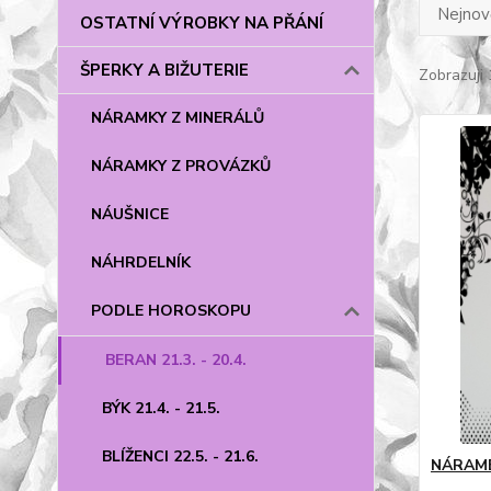
Nejnově
OSTATNÍ VÝROBKY NA PŘÁNÍ
ŠPERKY A BIŽUTERIE
Zobrazuji 
NÁRAMKY Z MINERÁLŮ
NÁRAMKY Z PROVÁZKŮ
NÁUŠNICE
NÁHRDELNÍK
PODLE HOROSKOPU
BERAN 21.3. - 20.4.
BÝK 21.4. - 21.5.
BLÍŽENCI 22.5. - 21.6.
NÁRAME