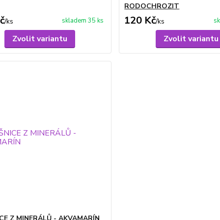
RODOCHROZIT
č
120 Kč
skladem 35 ks
sk
/
ks
/
ks
Zvolit variantu
Zvolit variantu
CE Z MINERÁLŮ - AKVAMARÍN