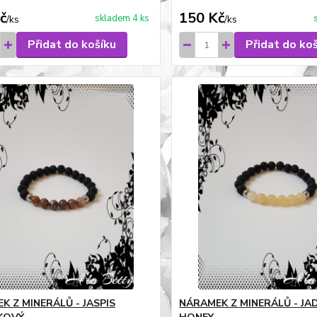
č
150 Kč
skladem 4 ks
/
ks
/
ks
Přidat do košíku
Přidat do ko
K Z MINERÁLŮ - JASPIS
NÁRAMEK Z MINERÁLŮ - JA