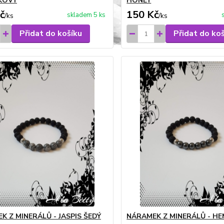
KOVÝ
HONEY
č
150 Kč
skladem 5 ks
/
ks
/
ks
Přidat do košíku
Přidat do ko
K Z MINERÁLŮ - JASPIS ŠEDÝ
NÁRAMEK Z MINERÁLŮ - H