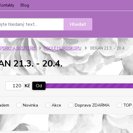
Kontakty
Blog
Hledat
ŠPERKY A BIŽUTERIE
PODLE HOROSKOPU
BERAN 21.3. - 20.4.
N 21.3. - 20.4.
Kč
Od
adem
Novinka
Akce
Doprava ZDARMA
TOP 