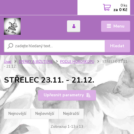
0
ks
za
0 Kč
Menu
Hledat
Úvod
ŠPERKY A BIŽUTERIE
PODLE HOROSKOPU
STŘELEC 23.11.
- 21.12.
STŘELEC 23.11. - 21.12.
Upřesnit parametry
Nejnovější
Nejlevnější
Nejdražší
Zobrazuji 1-13 z 13