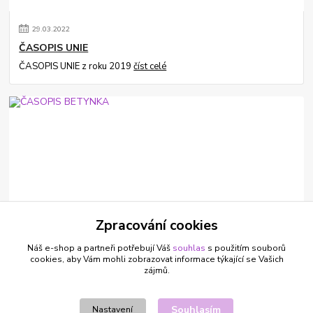
29
.
03
.
2022
ČASOPIS UNIE
ČASOPIS UNIE z roku 2019
číst celé
22
.
02
.
2022
Zpracování cookies
ČASOPIS BETYNKA
Náš e-shop a partneři potřebují Váš
souhlas
s použitím souborů
ČASOPIS BETYNKA z roku 2012
číst celé
cookies, aby Vám mohli zobrazovat informace týkající se Vašich
zájmů.
Zobrazit všechny články
Souhlasím
Nastavení