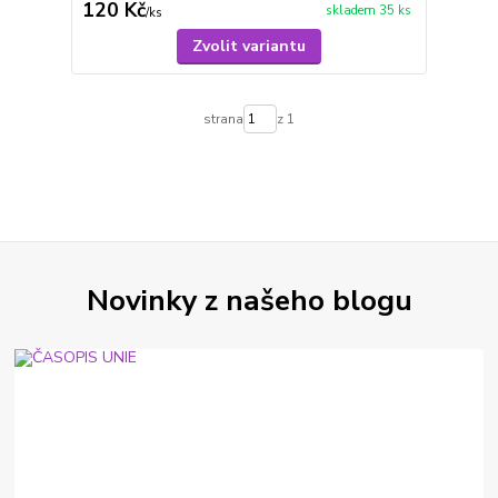
120 Kč
skladem 35 ks
/
ks
Zvolit variantu
strana
z 1
Novinky z našeho blogu