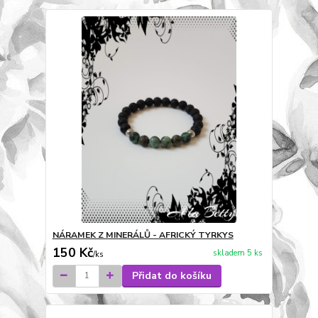
NÁRAMEK Z MINERÁLŮ - AFRICKÝ TYRKYS
150 Kč
skladem 5 ks
/
ks
Přidat do košíku