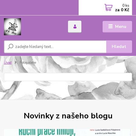
0
ks
za
0 Kč
Menu
Hledat
Úvod
Fotogalerie
Novinky z našeho blogu