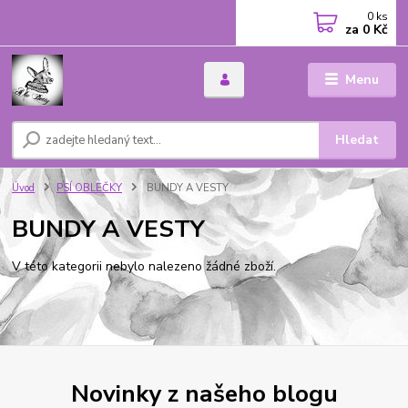
0
ks
za
0 Kč
Menu
Hledat
Úvod
PSÍ OBLEČKY
BUNDY A VESTY
BUNDY A VESTY
V této kategorii nebylo nalezeno žádné zboží.
Novinky z našeho blogu