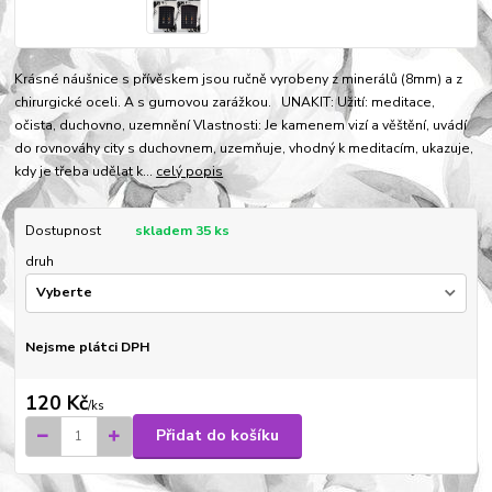
Krásné náušnice s přívěskem jsou ručně vyrobeny z minerálů (8mm) a z
chirurgické oceli. A s gumovou zarážkou. UNAKIT: Užití: meditace,
očista, duchovno, uzemnění Vlastnosti: Je kamenem vizí a věštění, uvádí
do rovnováhy city s duchovnem, uzemňuje, vhodný k meditacím, ukazuje,
kdy je třeba udělat k...
celý popis
Dostupnost
skladem 35 ks
druh
Nejsme plátci DPH
120 Kč
/
ks
Přidat do košíku