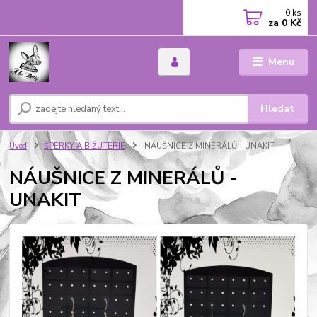
0
ks
za
0 Kč
Menu
Hledat
Úvod
ŠPERKY A BIŽUTERIE
NÁUŠNICE Z MINERÁLŮ - UNAKIT
NÁUŠNICE Z MINERÁLŮ -
UNAKIT