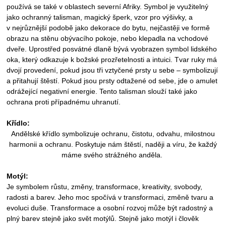
používá se také v oblastech severní Afriky. Symbol je využitelný
jako ochranný talisman, magický šperk, vzor pro výšivky, a
v
nejrůznější podobě jako dekorace do bytu, nejčastěji ve formě
obrazu na stěnu obývacího pokoje, nebo klepadla na vchodové
dveře. Uprostřed posvátné dlaně bývá vyobrazen symbol lidského
oka, který odkazuje k božské prozřetelnosti a intuici. Tvar ruky má
dvojí provedení, pokud jsou tři vztyčené prsty u sebe – symbolizují
a přitahují štěstí. Pokud jsou prsty odtažené od sebe, jde o amulet
odrážející negativní energie. Tento talisman slouží také jako
ochrana proti případnému uhranutí.
Křídlo:
Andělské křídlo symbolizuje ochranu, čistotu, odvahu, milostnou
harmonii a ochranu. Poskytuje nám štěstí, naději a víru, že každý
máme svého strážného anděla.
Motýl:
Je symbolem růstu, změny, transformace, kreativity, svobody,
radosti a barev. Jeho moc spočívá v transformaci, změně tvaru a
evoluci duše. Transformace a osobní rozvoj může být radostný a
plný barev stejně jako svět motýlů. Stejně jako motýl i člověk