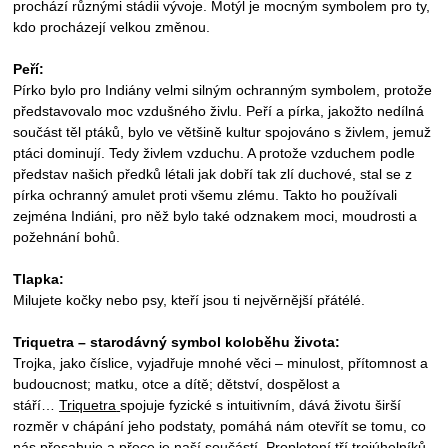
prochází různými stádii vývoje. Motýl je mocným symbolem pro ty,
kdo procházejí velkou změnou.
Peří:
Pírko bylo pro Indiány velmi silným ochranným symbolem, protože
představovalo moc vzdušného živlu. Peří a pírka, jakožto nedílná
součást těl ptáků, bylo ve většině kultur spojováno s živlem, jemuž
ptáci dominují. Tedy živlem vzduchu. A protože vzduchem podle
představ našich předků létali jak dobří tak zlí duchové, stal se z
pírka ochranný amulet proti všemu zlému. Takto ho používali
zejména Indiáni, pro něž bylo také odznakem moci, moudrosti a
požehnání bohů.
Tlapka:
Milujete kočky nebo psy, kteří jsou ti nejvěrnější přátélé.
Triquetra – starodávný symbol koloběhu života:
Trojka, jako číslice, vyjadřuje mnohé věci – minulost, přítomnost a
budoucnost; matku, otce a dítě; dětství, dospělost a
stáří…
Triquetra
spojuje fyzické s intuitivním, dává životu širší
rozměr v chápání jeho podstaty, pomáhá nám otevřít se tomu, co
nás přesahuje a přece je naší součástí. Propletení tří trojúhelníků