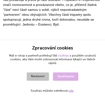
značí rovnocennost a provázanost všeho, co je, přičemž žádná
“část” není částí samou o sobě, nýbrž nepostradatelným
“partnerem” obou zbývajících. Všechny části triquetry spolu
spolupracují, jedna druhé rovna, tvoří dokonalou, neustále se
proměňující Jednotu – Existenci, Bytí.
Zboží zařazeno v kategoriích
Zpracování cookies
ŠPERKY A BIŽUTERIE
Náš e-shop a partneři potřebují Váš
souhlas
s použitím souborů
NÁUŠNICE
cookies, aby Vám mohli zobrazovat informace týkající se Vašich
zájmů.
BERAN 21.3. - 20.4.
RAK 22.6. - 22.7.
Souhlasím
Nastavení
LEV 23.7. - 22.8.
ŠTÍR 24.10. - 22.11.
Souhlas můžete odmítnout
zde
.