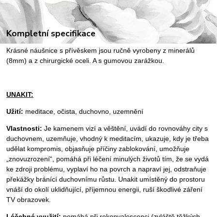
Kompletní specifikace
Krásné náušnice s přívěskem jsou ručně vyrobeny z minerálů
(8mm) a z chirurgické oceli. A s gumovou zarážkou.
UNAKIT:
Užití:
meditace, očista, duchovno, uzemnění
Vlastnosti:
Je kamenem vizí a věštění, uvádí do rovnováhy city s
duchovnem, uzemňuje, vhodný k meditacím, ukazuje, kdy je třeba
udělat kompromis, objasňuje příčiny zablokování, umožňuje
„znovuzrození“, pomáhá při léčení minulých životů tím, že se vydá
ke zdroji problému, vyplaví ho na povrch a napraví jej, odstraňuje
překážky bránící duchovnímu růstu. Unakit umístěný do prostoru
vnáší do okolí uklidňující, příjemnou energii, ruší škodlivé záření
TV obrazovek.
Léčebné využití:
pomáhá při rekonvalescenci (zvláště těžkých