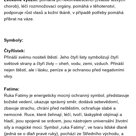
chorob), léčí rozmnožovací orgány, pomáhá v těhotenství,
podporuje růst vlasů a kožní tkáně, v případě potřeby pomáhá
přibrat na váze.
Symboly:
Čtyřlístek:
Přináší svému nositeli štěstí. Jeho čtyři listy symbolizují čtyři
světové strany a čtyři živly – oheň, vodu, zemi, vzduch. Přináší
nejen štěstí, ale i lásku, peníze a je ochranou před negativními
vlivy.
Fatima:
Ruka Fatimy je energeticky mocný ochranný symbol, představuje
božské vedení, ukazuje správný směr, dodává sebevědomí,
zbavuje strachu, chrání před neštěstím, ochraňuje slabé a
nemocné. Ruce, které žehnají, léčí, tvoří, láskyplně objímají a
hladí, jsou spojené se srdcem, jsou nástrojem universální životní
síly a magické moci. Symbol „ruka Fatimy“, ve tvaru lidské dlaně
(jedná se o dlaň pravé ruky), pochází ze Středního východu, a