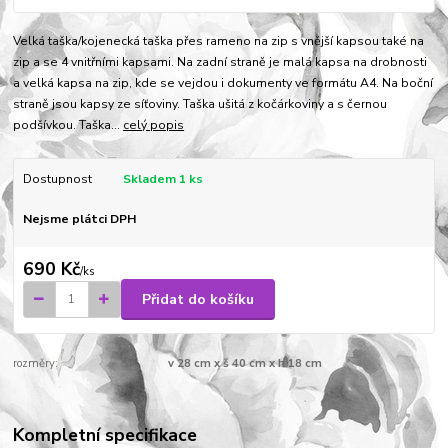
Velká taška/kojenecká taška přes rameno na zip s vnější kapsou také na
zip a se 4 vnitřními kapsami. Na zadní straně je malá kapsa na drobnosti
a velká kapsa na zip, kde se vejdou i dokumenty ve formátu A4. Na boční
straně jsou kapsy ze síťoviny. Taška ušitá z kočárkoviny a s černou
podšívkou. Taška...
celý popis
Dostupnost
Skladem 1 ks
Nejsme plátci DPH
690 Kč
/
ks
Přidat do košíku
rozměry:
v 28 cm x š 40 cm x h 18 cm
Kompletní specifikace