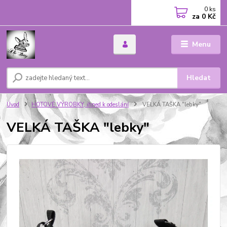
0
ks
za
0 Kč
Menu
Hledat
Úvod
HOTOVÉ VÝROBKY, ihned k odeslání
VELKÁ TAŠKA "lebky"
VELKÁ TAŠKA "lebky"