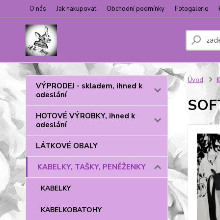
O nás
Jak nakupovat
Obchodní podmínky
Fotogalerie
Úvod
VÝPRODEJ - skladem, ihned k
odeslání
SOF
HOTOVÉ VÝROBKY, ihned k
odeslání
LÁTKOVÉ OBALY
KABELKY, TAŠKY, PENĚŽENKY
KABELKY
KABELKOBATOHY