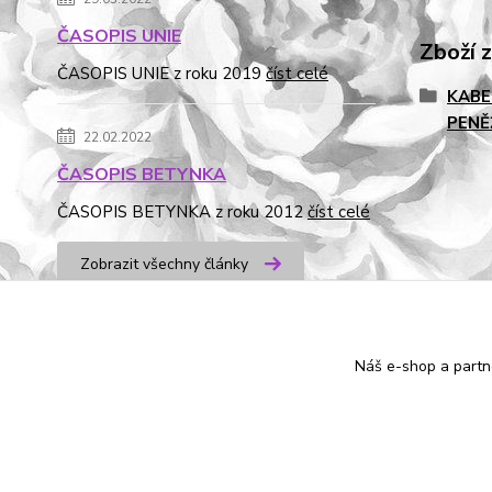
ČASOPIS UNIE
Zboží 
ČASOPIS UNIE z roku 2019
číst celé
KABE
PENĚ
22.02.2022
ČASOPIS BETYNKA
ČASOPIS BETYNKA z roku 2012
číst celé
Zobrazit všechny články
od dubna 2016
Náš e-shop a partn