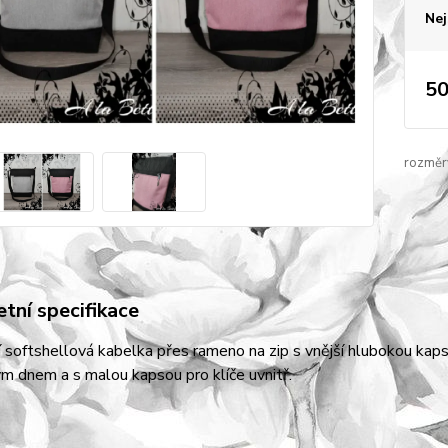
Nej
50
rozměr
tní specifikace
 softshellová kabelka přes rameno na zip s vnější hlubokou kapso
 dnem a s malou kapsou pro klíče uvnitř.