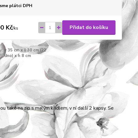
sme plátci DPH
0 Kč
Přidat do košíku
/
ks
y:
v 35 cm x š 30 cm (22
dno) x h 8 cm
u také na zip s malým křídlem, v ní další 2 kapsy. Se