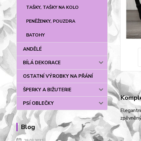
TAŠKY, TAŠKY NA KOLO
PENĚŽENKY, POUZDRA
BATOHY
ANDĚLÉ
BÍLÁ DEKORACE
OSTATNÍ VÝROBKY NA PŘÁNÍ
ŠPERKY A BIŽUTERIE
Komple
PSÍ OBLEČKY
Elegantní
zpěvněným
Blog
29.03.2022