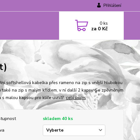
Přihlášení
0
ks
za
0 Kč
t)
tní softshellová kabelka přes rameno na zip s vnější hlubokou
 také na zip s malým křídlem, v ní další 2 kapsy. Se zpěvněným
 s malou kapsou pro klíče uvnitř.
celý popis
tupnost
skladem 40 ks
va