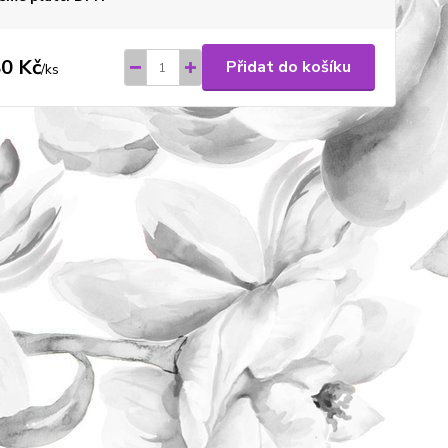
0 Kč
Přidat do košíku
/
ks