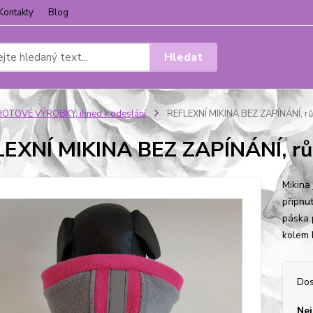
Kontakty
Blog
Hledat
OTOVÉ VÝROBKY, ihned k odeslání
REFLEXNÍ MIKINA BEZ ZAPÍNÁNÍ, r
EXNÍ MIKINA BEZ ZAPÍNÁNÍ, rů
Mikina
připnu
páska 
kolem 
Dos
Nej