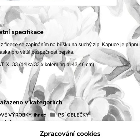
tní specifikace
 z fleece se zapínáním na bříšku na suchý zip. Kapuce je připn
páska pro větší bezpečnost pejska.
: XL33 (délka 33 x kolem hrudi 43-46 cm)
zařazeno v kategoriích
VÉ VÝROBKY, ihned
PSÍ OBLEČKY
slání
Zpracování cookies