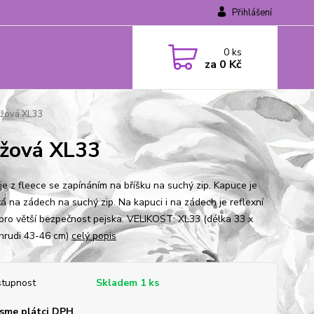
Přihlášení
0
ks
za
0 Kč
ůžová XL33
žová XL33
 je z fleece se zapínáním na bříšku na suchý zip. Kapuce je
tá na zádech na suchý zip. Na kapuci i na zádech je reflexní
pro větší bezpečnost pejska. VELIKOST: XL33 (délka 33 x
hrudi 43-46 cm)
celý popis
tupnost
Skladem 1 ks
sme plátci DPH