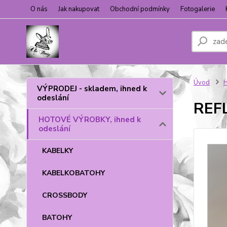
O nás
Jak nakupovat
Obchodní podmínky
Fotogalerie
Úvod
H
VÝPRODEJ - skladem, ihned k
odeslání
REFL
HOTOVÉ VÝROBKY, ihned k
odeslání
KABELKY
KABELKOBATOHY
CROSSBODY
BATOHY