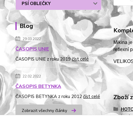
PSÍ OBLEČKY
Blog
Komple
29.03.2022
Mikina je
ČASOPIS UNIE
reflexní 
ČASOPIS UNIE z roku 2019
číst celé
VELIKOST
22.02.2022
ČASOPIS BETYNKA
Zboží 
ČASOPIS BETYNKA z roku 2012
číst celé
HOTO
Zobrazit všechny články
k ode
od dubna 2016