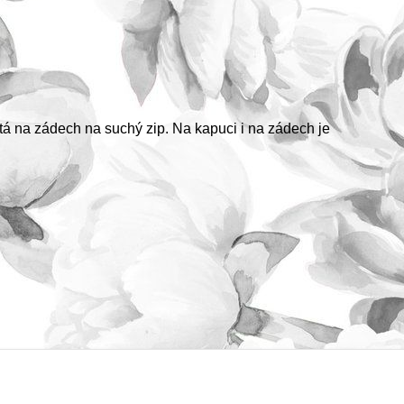
utá na zádech na suchý zip. Na kapuci i na zádech je