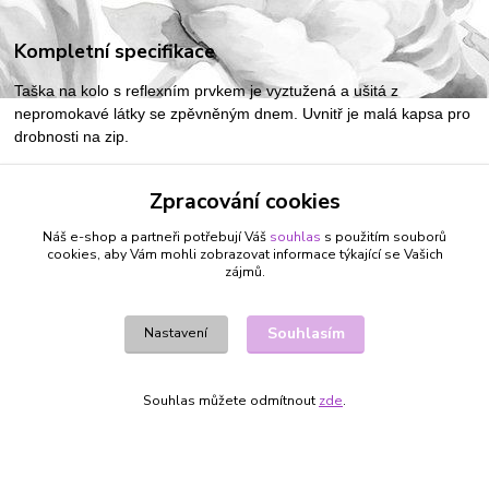
Kompletní specifikace
Taška na kolo s reflexním prvkem je vyztužená a ušitá z
nepromokavé látky se zpěvněným dnem. Uvnitř je malá kapsa pro
drobnosti na zip.
Taška se připíná na řídítka pomocí suchých zipů. Taška má i
Zpracování cookies
odepínací popruh, který lze použít pro nošení přes rameno.
Náš e-shop a partneři potřebují Váš
souhlas
s použitím souborů
cookies, aby Vám mohli zobrazovat informace týkající se Vašich
zájmů.
Zboží zařazeno v kategoriích
KABELKY, TAŠKY, PENĚŽENKY
Souhlasím
Nastavení
KABELKY
TAŠKY, TAŠKY NA KOLO
Souhlas můžete odmítnout
zde
.