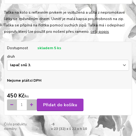
Taška na kolo s reflexním prvkem je vyztužená a ušitá z nepromokavé
látky se zpěvněným dnem. Uvnitř je malá kapsa pro drobnosti na zip.
Taška se připíná na řídítka pomocí suchých zipů. Taška má i odepínací
popruh, který lze použít pro nošení přes rameno.
celý popis
Dostupnost
skladem 5 ks
druh
Nejsme plátci DPH
450 Kč
/
ks
Přidat do košíku
Číslo produktu:
-6
rozměry:
v 23 (32) x š 22 x h 10