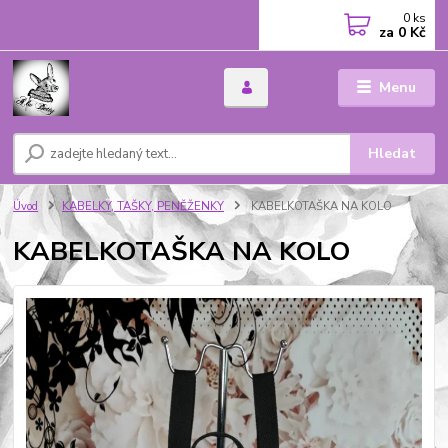
0
ks
za
0 Kč
Menu
Hledat
Úvod
KABELKY, TAŠKY, PENĚŽENKY
KABELKOTAŠKA NA KOLO
KABELKOTAŠKA NA KOLO