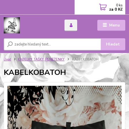
0
ks
za
0 Kč
Menu
Hledat
Úvod
KABELKY, TAŠKY, PENĚŽENKY
KABELKOBATOH
KABELKOBATOH