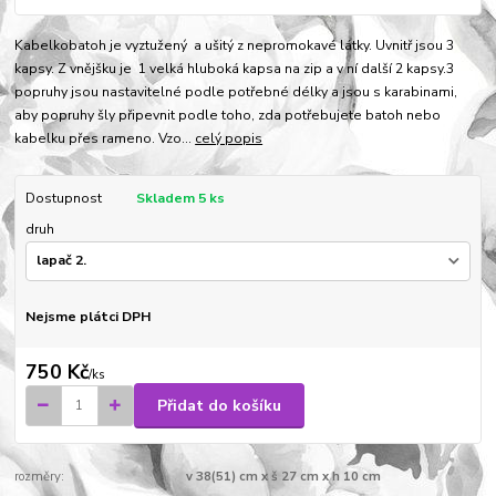
Kabelkobatoh je vyztužený a ušitý z nepromokavé látky. Uvnitř jsou 3
kapsy. Z vnějšku je 1 velká hluboká kapsa na zip a v ní další 2 kapsy.3
popruhy jsou nastavitelné podle potřebné délky a jsou s karabinami,
aby popruhy šly připevnit podle toho, zda potřebujete batoh nebo
kabelku přes rameno. Vzo...
celý popis
Dostupnost
Skladem 5 ks
druh
Nejsme plátci DPH
750 Kč
/
ks
Přidat do košíku
rozměry:
v 38(51) cm x š 27 cm x h 10 cm