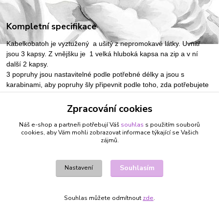
Kompletní specifikace
Kabelkobatoh je vyztužený a ušitý z nepromokavé látky. Uvnitř
jsou 3 kapsy. Z vnějšku je 1 velká hluboká kapsa na zip a v ní
další 2 kapsy.
3 popruhy jsou nastavitelné podle potřebné délky a jsou s
karabinami, aby popruhy šly připevnit podle toho, zda potřebujete
batoh nebo kabelku přes rameno.
Zpracování cookies
Vzor látky není na všech taškách stejný záleží jak látku stříhám.
Ale můžu předem poslat foto.
Náš e-shop a partneři potřebují Váš
souhlas
s použitím souborů
cookies, aby Vám mohli zobrazovat informace týkající se Vašich
zájmů.
Zboží zařazeno v kategoriích
Souhlasím
Nastavení
KABELKY, TAŠKY, PENĚŽENKY
KABELKOBATOHY
Souhlas můžete odmítnout
zde
.