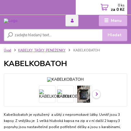
0
ks
za
0 Kč
Menu
Hledat
Úvod
KABELKY, TAŠKY, PENĚŽENKY
KABELKOBATOH
KABELKOBATOH
Kabelkobatoh je vyztužený a ušitý z nepromokavé látky. Uvnitř jsou 3
kapsy. Z vnějšku je 1 velká hluboká kapsa na zip a v ní další 2 kapsy.3
popruhy jsou nastavitelné podle potřebné délky a jsou s karabinami,