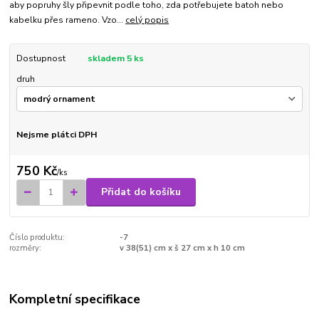
aby popruhy šly připevnit podle toho, zda potřebujete batoh nebo
kabelku přes rameno. Vzo...
celý popis
Dostupnost
skladem 5 ks
druh
Nejsme plátci DPH
750 Kč
/
ks
Přidat do košíku
Číslo produktu:
-7
rozměry:
v 38(51) cm x š 27 cm x h 10 cm
Kompletní specifikace