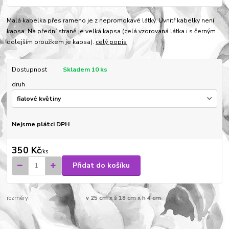
Malá kabelka přes rameno je z nepromokavé látky. Uvnitř kabelky není
kapsa. Na přední straně je velká kapsa (celá vzorovaná látka i s černým
dolejším proužkem je kapsa).
celý popis
Dostupnost
Skladem 10 ks
druh
Nejsme plátci DPH
350 Kč
/
ks
Přidat do košíku
rozměry:
v 25 cm x š 18 cm x h 4 cm