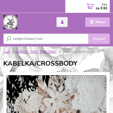
0
ks
za
0 Kč
Menu
Hledat
Úvod
KABELKY, TAŠKY, PENĚŽENKY
KABELKA/CROSSBODY
KABELKA/CROSSBODY