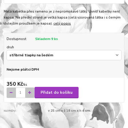
Malá kabelka přes rameno je z nepromokavé látky. Uvnitř kabelky není
kapsa. Na přední straně je velká kapsa (celá vzorovaná látka i s černým
dolejším proužkem je kapsa).
celý popis
Dostupnost
Skladem 9 ks
druh
Nejsme plátci DPH
350 Kč
/
ks
Přidat do košíku
rozměry:
v 25 cm x š 18 cm x h 4 cm