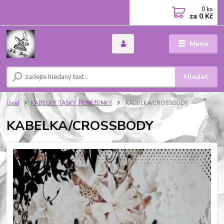
0
ks
za
0 Kč
Menu
Hledat
Úvod
KABELKY, TAŠKY, PENĚŽENKY
KABELKA/CROSSBODY
KABELKA/CROSSBODY