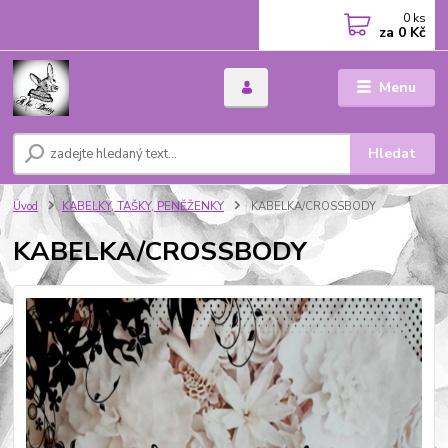
0
ks
za
0 Kč
Menu
Hledat
Úvod
KABELKY, TAŠKY, PENĚŽENKY
KABELKA/CROSSBODY
KABELKA/CROSSBODY