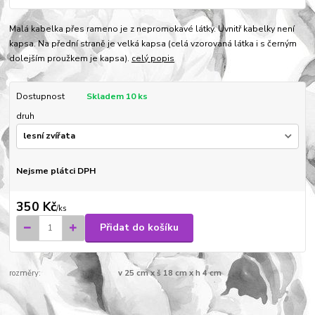
Malá kabelka přes rameno je z nepromokavé látky. Uvnitř kabelky není
kapsa. Na přední straně je velká kapsa (celá vzorovaná látka i s černým
dolejším proužkem je kapsa).
celý popis
Dostupnost
Skladem 10 ks
druh
Nejsme plátci DPH
350 Kč
/
ks
Přidat do košíku
rozměry:
v 25 cm x š 18 cm x h 4 cm