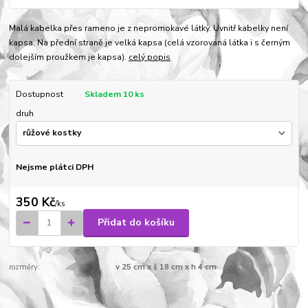
Malá kabelka přes rameno je z nepromokavé látky. Uvnitř kabelky není
kapsa. Na přední straně je velká kapsa (celá vzorovaná látka i s černým
dolejším proužkem je kapsa).
celý popis
Dostupnost
Skladem 10 ks
druh
Nejsme plátci DPH
350 Kč
/
ks
Přidat do košíku
rozměry:
v 25 cm x š 18 cm x h 4 cm