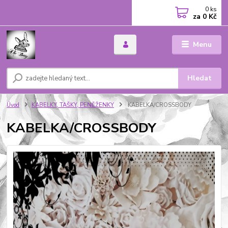
0
ks
za
0 Kč
Menu
Hledat
Úvod
KABELKY, TAŠKY, PENĚŽENKY
KABELKA/CROSSBODY
KABELKA/CROSSBODY