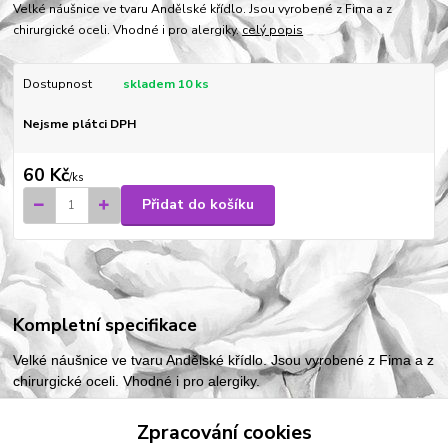
Velké náušnice ve tvaru Andělské křídlo. Jsou vyrobené z Fima a z
chirurgické oceli. Vhodné i pro alergiky.
celý popis
Dostupnost
skladem 10 ks
Nejsme plátci DPH
60 Kč
/
ks
Přidat do košíku
Kompletní specifikace
Velké náušnice ve tvaru Andělské křídlo. Jsou vyrobené z Fima a z
chirurgické oceli. Vhodné i pro alergiky.
Zpracování cookies