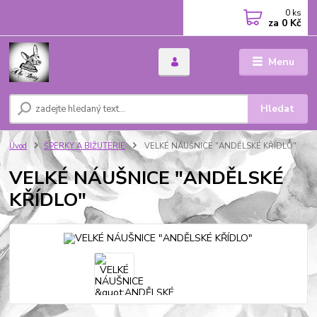
0
ks
za
0 Kč
Menu
Hledat
Úvod
ŠPERKY A BIŽUTERIE
VELKÉ NÁUŠNICE "ANDĚLSKÉ KŘÍDLO"
VELKÉ NÁUŠNICE "ANDĚLSKÉ
KŘÍDLO"