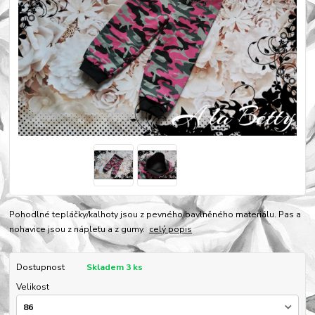
Pohodlné tepláčky/kalhoty jsou z pevného bavlněného materiálu. Pas a
nohavice jsou z nápletu a z gumy.
celý popis
Dostupnost
Skladem 3 ks
Velikost