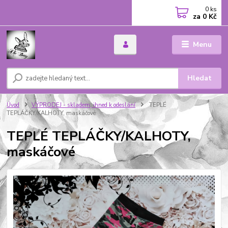
0
ks
za
0 Kč
Menu
Hledat
Úvod
VÝPRODEJ - skladem, ihned k odeslání
TEPLÉ
TEPLÁČKY/KALHOTY, maskáčové
TEPLÉ TEPLÁČKY/KALHOTY,
maskáčové