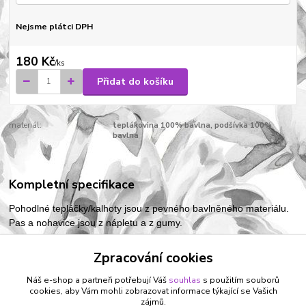
Nejsme plátci DPH
180 Kč
/
ks
Přidat do košíku
materiál:
teplákovina 100% bavlna, podšívka 100%
bavlna
Kompletní specifikace
Pohodlné tepláčky/kalhoty jsou z pevného bavlněného materiálu.
Pas a nohavice jsou z nápletu a z gumy.
Zpracování cookies
Zboží zařazeno v kategoriích
Náš e-shop a partneři potřebují Váš
souhlas
s použitím souborů
cookies, aby Vám mohli zobrazovat informace týkající se Vašich
VÝPRODEJ - skladem, ihned k odeslání
zájmů.