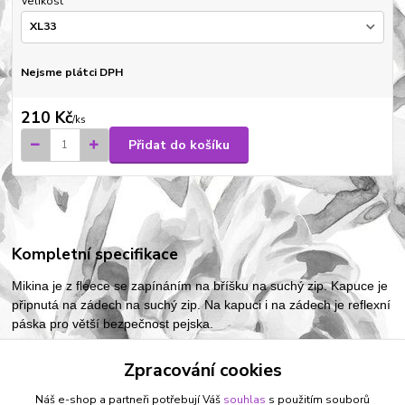
Velikost
Nejsme plátci DPH
210 Kč
/
ks
Přidat do košíku
Kompletní specifikace
Mikina je z fleece se zapínáním na bříšku na suchý zip. Kapuce je
připnutá na zádech na suchý zip. Na kapuci i na zádech je reflexní
páska pro větší bezpečnost pejska.
Zpracování cookies
Zboží zařazeno v kategoriích
Náš e-shop a partneři potřebují Váš
souhlas
s použitím souborů