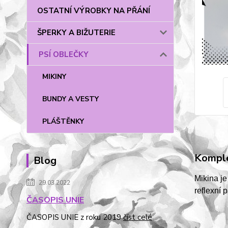
OSTATNÍ VÝROBKY NA PŘÁNÍ
ŠPERKY A BIŽUTERIE
PSÍ OBLEČKY
MIKINY
BUNDY A VESTY
PLÁŠTĚNKY
Komple
Blog
Mikina je
29.03.2022
reflexní 
ČASOPIS UNIE
ČASOPIS UNIE z roku 2019
číst celé