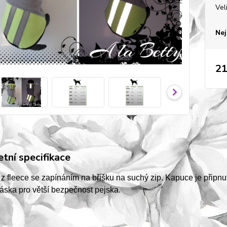
Vel
Nej
21
tní specifikace
 z fleece se zapínáním na bříšku na suchý zip. Kapuce je připn
páska pro větší bezpečnost pejska.