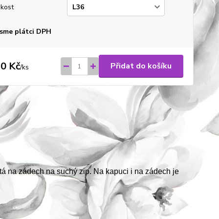
ikost
sme plátci DPH
0 Kč
Přidat do košíku
/
ks
utá na zádech na suchý zip. Na kapuci i na zádech je