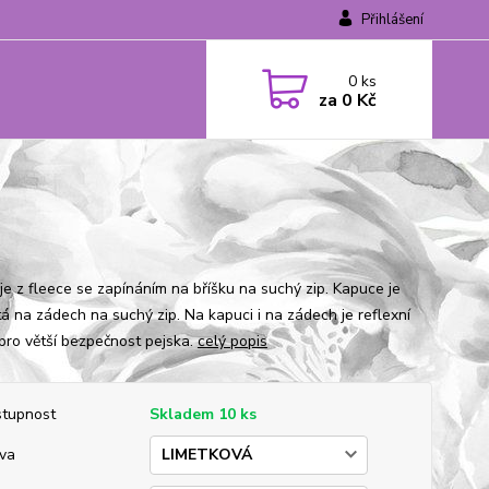
Přihlášení
0
ks
za
0 Kč
 je z fleece se zapínáním na bříšku na suchý zip. Kapuce je
tá na zádech na suchý zip. Na kapuci i na zádech je reflexní
pro větší bezpečnost pejska.
celý popis
tupnost
Skladem 10 ks
va