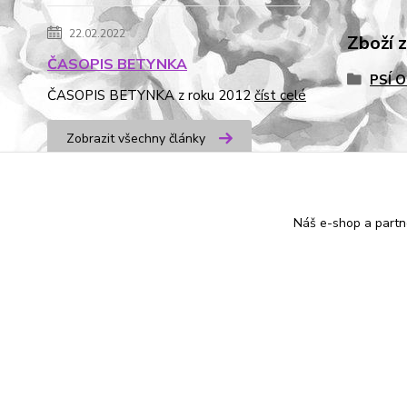
22.02.2022
Zboží 
ČASOPIS BETYNKA
PSÍ 
ČASOPIS BETYNKA z roku 2012
číst celé
Zobrazit všechny články
od dubna 2016
Náš e-shop a partn