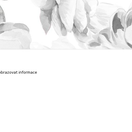
obrazovat informace
Vytvořeno na
Eshop-rychle.cz