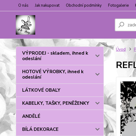
O nás
Jak nakupovat
Obchodní podmínky
Fotogalerie
Úvod
VÝPRODEJ - skladem, ihned k
odeslání
REF
HOTOVÉ VÝROBKY, ihned k
odeslání
LÁTKOVÉ OBALY
KABELKY, TAŠKY, PENĚŽENKY
ANDĚLÉ
BÍLÁ DEKORACE