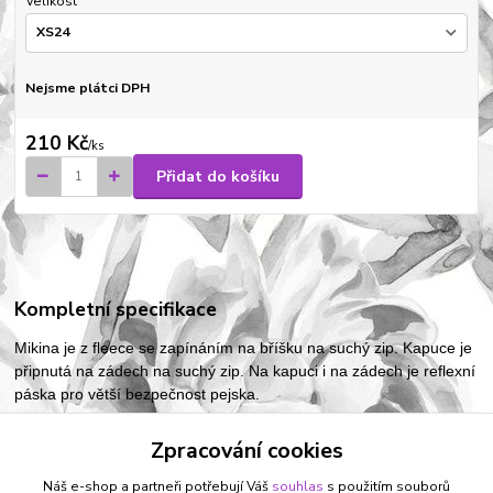
Velikost
Nejsme plátci DPH
210 Kč
/
ks
Přidat do košíku
Kompletní specifikace
Mikina je z fleece se zapínáním na bříšku na suchý zip. Kapuce je
připnutá na zádech na suchý zip. Na kapuci i na zádech je reflexní
páska pro větší bezpečnost pejska.
Zpracování cookies
Zboží zařazeno v kategoriích
Náš e-shop a partneři potřebují Váš
souhlas
s použitím souborů