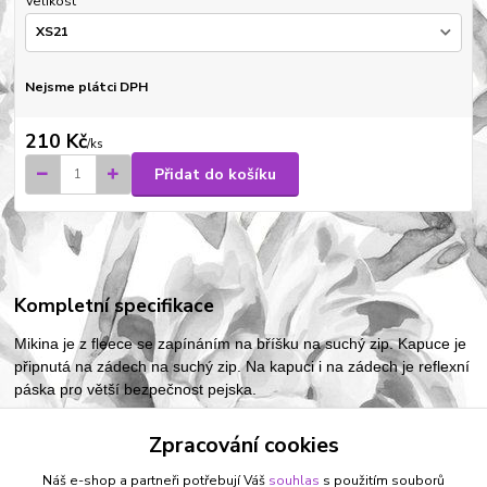
Velikost
Nejsme plátci DPH
210 Kč
/
ks
Přidat do košíku
Kompletní specifikace
Mikina je z fleece se zapínáním na bříšku na suchý zip. Kapuce je
připnutá na zádech na suchý zip. Na kapuci i na zádech je reflexní
páska pro větší bezpečnost pejska.
Zpracování cookies
Zboží zařazeno v kategoriích
Náš e-shop a partneři potřebují Váš
souhlas
s použitím souborů