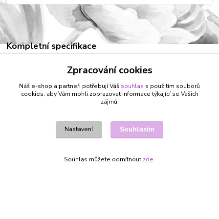
Kompletní specifikace
Mikina je z fleece bez kapucí se zapínáním na bříšku na suchý
Zpracování cookies
zip. Na zádech je reflexní páska a reflexní pašpulky pro větší
bezpečnost pejska.
Náš e-shop a partneři potřebují Váš
souhlas
s použitím souborů
cookies, aby Vám mohli zobrazovat informace týkající se Vašich
zájmů.
Zboží zařazeno v kategoriích
Souhlasím
Nastavení
PSÍ OBLEČKY
MIKINY
Souhlas můžete odmítnout
zde
.
Vytvořeno na
Eshop-rychle.cz