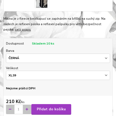
Mikina je z fleece bez kapucí se zapínáním na bříšku na suchý zip. Na
zádech je reflexní páska a reflexní pašpulky pro větší bezpečnost
pejska.
celý popis
Dostupnost
Skladem 10 ks
Barva
Velikost
Nejsme plátci DPH
210 Kč
/
ks
Přidat do košíku