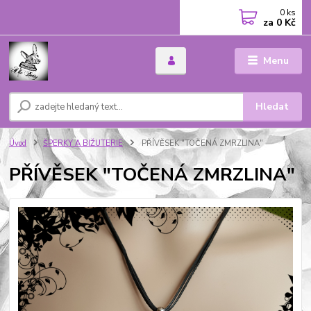
0
ks
za
0 Kč
Menu
Hledat
Úvod
ŠPERKY A BIŽUTERIE
PŘÍVĚSEK "TOČENÁ ZMRZLINA"
PŘÍVĚSEK "TOČENÁ ZMRZLINA"