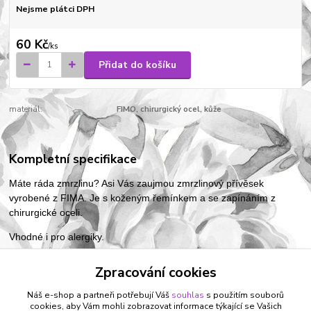
Nejsme plátci DPH
60 Kč
/
ks
Přidat do košíku
materiál:
FIMO, chirurgický ocel, kůže
Kompletní specifikace
Máte ráda zmrzlinu? Asi Vás zaujmou zmrzlinový přívěsek
vyrobené z FIMA. Je s koženým řemínkem a se zapínáním z
chirurgické oceli.
Vhodné i pro alergiky.
Zpracování cookies
Zboží zařazeno v kategoriích
Náš e-shop a partneři potřebují Váš
souhlas
s použitím souborů
cookies, aby Vám mohli zobrazovat informace týkající se Vašich