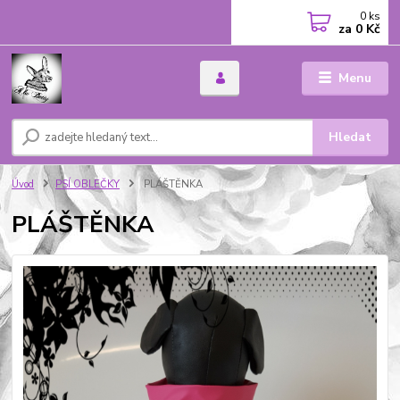
0
ks
za
0 Kč
Menu
Hledat
Úvod
PSÍ OBLEČKY
PLÁŠTĚNKA
PLÁŠTĚNKA