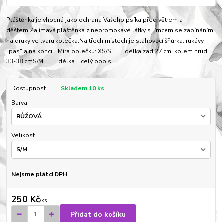
Pláštěnka je vhodná jako ochrana Vašeho psíka před větrem a
děštem.Zajímavá pláštěnka z nepromokavé látky s límcem se zapínáním
na druky ve tvaru kolečka.Na třech místech je stahovací šňůrka: rukávy,
"pas" a na konci. Míra oblečku: XS/S = délka zad 27 cm, kolem hrudi
33-38 cmS/M = délka...
celý popis
Dostupnost
Skladem 10 ks
Barva
Velikost
Nejsme plátci DPH
250 Kč
/
ks
Přidat do košíku