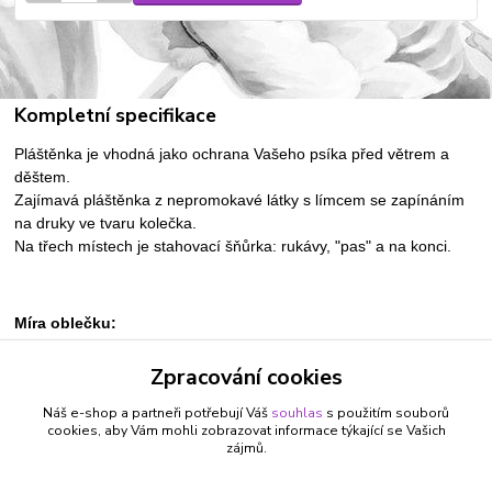
Kompletní specifikace
Pláštěnka je vhodná jako ochrana Vašeho psíka před větrem a
děštem.
Zajímavá pláštěnka z nepromokavé látky s límcem se zapínáním
na druky ve tvaru kolečka.
Na třech místech je stahovací šňůrka: rukávy, "pas" a na konci.
Míra oblečku:
XS/S = délka zad 27 cm, kolem hrudi 33-38 cm
Zpracování cookies
S/M = délka zad 30 cm, kolem hrudi 37-42 cm
L/XL = délka zad 36 cm, kolem hrudi 43-48 cm
Náš e-shop a partneři potřebují Váš
souhlas
s použitím souborů
cookies, aby Vám mohli zobrazovat informace týkající se Vašich
zájmů.
Zboží zařazeno v kategoriích