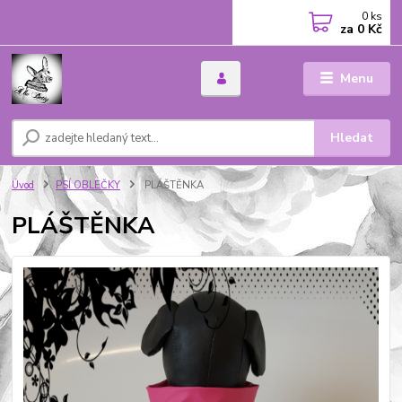
0
ks
za
0 Kč
Menu
Hledat
Úvod
PSÍ OBLEČKY
PLÁŠTĚNKA
PLÁŠTĚNKA