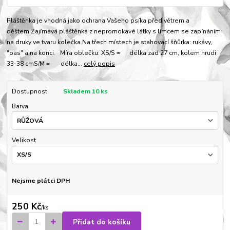
Pláštěnka je vhodná jako ochrana Vašeho psíka před větrem a
děštem.Zajímavá pláštěnka z nepromokavé látky s límcem se zapínáním
na druky ve tvaru kolečka.Na třech místech je stahovací šňůrka: rukávy,
"pas" a na konci. Míra oblečku: XS/S = délka zad 27 cm, kolem hrudi
33-38 cmS/M = délka...
celý popis
Dostupnost
Skladem 10 ks
Barva
Velikost
Nejsme plátci DPH
250 Kč
/
ks
Přidat do košíku