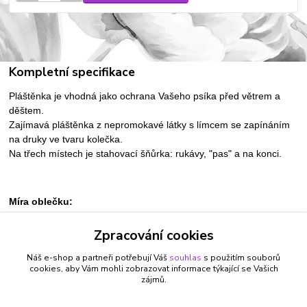
Kompletní specifikace
Pláštěnka je vhodná jako ochrana Vašeho psíka před větrem a
děštem.
Zajímavá pláštěnka z nepromokavé látky s límcem se zapínáním
na druky ve tvaru kolečka.
Na třech místech je stahovací šňůrka: rukávy, "pas" a na konci.
Míra oblečku:
XS/S = délka zad 27 cm, kolem hrudi 33-38 cm
Zpracování cookies
S/M = délka zad 30 cm, kolem hrudi 37-42 cm
L/XL = délka zad 36 cm, kolem hrudi 43-48 cm
Náš e-shop a partneři potřebují Váš
souhlas
s použitím souborů
cookies, aby Vám mohli zobrazovat informace týkající se Vašich
zájmů.
Zboží zařazeno v kategoriích