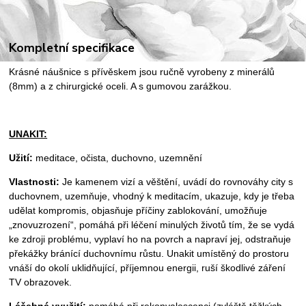
Kompletní specifikace
Krásné náušnice s přívěskem jsou ručně vyrobeny z minerálů
(8mm) a z chirurgické oceli. A s gumovou zarážkou.
UNAKIT:
Užití:
meditace, očista, duchovno, uzemnění
Vlastnosti:
Je kamenem vizí a věštění, uvádí do rovnováhy city s
duchovnem, uzemňuje, vhodný k meditacím, ukazuje, kdy je třeba
udělat kompromis, objasňuje příčiny zablokování, umožňuje
„znovuzrození“, pomáhá při léčení minulých životů tím, že se vydá
ke zdroji problému, vyplaví ho na povrch a napraví jej, odstraňuje
překážky bránící duchovnímu růstu. Unakit umístěný do prostoru
vnáší do okolí uklidňující, příjemnou energii, ruší škodlivé záření
TV obrazovek.
Léčebné využití:
pomáhá při rekonvalescenci (zvláště těžkých