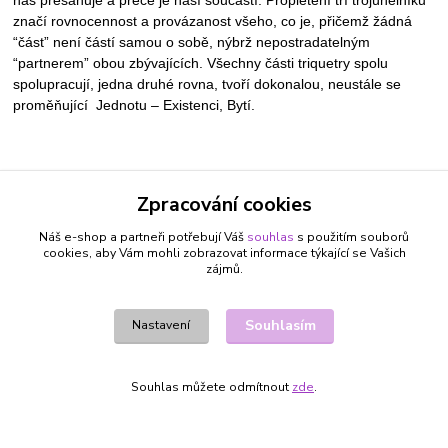
značí rovnocennost a provázanost všeho, co je, přičemž žádná
“část” není částí samou o sobě, nýbrž nepostradatelným
“partnerem” obou zbývajících. Všechny části triquetry spolu
spolupracují, jedna druhé rovna, tvoří dokonalou, neustále se
proměňující Jednotu – Existenci, Bytí.
Zboží zařazeno v kategoriích
Zpracování cookies
ŠPERKY A BIŽUTERIE
Náš e-shop a partneři potřebují Váš
souhlas
s použitím souborů
NÁUŠNICE
cookies, aby Vám mohli zobrazovat informace týkající se Vašich
zájmů.
BERAN 21.3. - 20.4.
RAK 22.6. - 22.7.
Souhlasím
Nastavení
LEV 23.7. - 22.8.
ŠTÍR 24.10. - 22.11.
Souhlas můžete odmítnout
zde
.