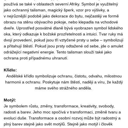
používá se také v oblastech severní Afriky. Symbol je využitelný
jako ochranný talisman, magický šperk, vzor pro výšivky, a
v
nejrůznější podobě jako dekorace do bytu, nejčastěji ve formě
obrazu na stěnu obývacího pokoje, nebo klepadla na vchodové
dveře. Uprostřed posvátné dlaně bývá vyobrazen symbol lidského
oka, který odkazuje k božské prozřetelnosti a intuici. Tvar ruky má
dvojí provedení, pokud jsou tři vztyčené prsty u sebe – symbolizují
a přitahují štěstí. Pokud jsou prsty odtažené od sebe, jde o amulet
odrážející negativní energie. Tento talisman slouží také jako
ochrana proti případnému uhranutí.
Křídlo:
Andělské křídlo symbolizuje ochranu, čistotu, odvahu, milostnou
harmonii a ochranu. Poskytuje nám štěstí, naději a víru, že každý
máme svého strážného anděla.
Motýl:
Je symbolem růstu, změny, transformace, kreativity, svobody,
radosti a barev. Jeho moc spočívá v transformaci, změně tvaru a
evoluci duše. Transformace a osobní rozvoj může být radostný a
plný barev stejně jako svět motýlů. Stejně jako motýl i člověk