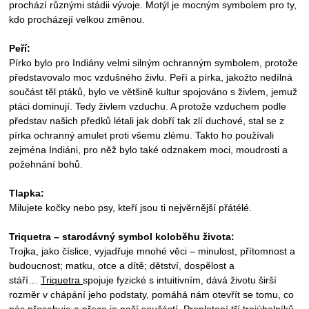
prochází různými stádii vývoje. Motýl je mocným symbolem pro ty,
kdo procházejí velkou změnou.
Peří:
Pírko bylo pro Indiány velmi silným ochranným symbolem, protože
představovalo moc vzdušného živlu. Peří a pírka, jakožto nedílná
součást těl ptáků, bylo ve většině kultur spojováno s živlem, jemuž
ptáci dominují. Tedy živlem vzduchu. A protože vzduchem podle
představ našich předků létali jak dobří tak zlí duchové, stal se z
pírka ochranný amulet proti všemu zlému. Takto ho používali
zejména Indiáni, pro něž bylo také odznakem moci, moudrosti a
požehnání bohů.
Tlapka:
Milujete kočky nebo psy, kteří jsou ti nejvěrnější přátélé.
Triquetra – starodávný symbol koloběhu života:
Trojka, jako číslice, vyjadřuje mnohé věci – minulost, přítomnost a
budoucnost; matku, otce a dítě; dětství, dospělost a
stáří…
Triquetra
spojuje fyzické s intuitivním, dává životu širší
rozměr v chápání jeho podstaty, pomáhá nám otevřít se tomu, co
nás přesahuje a přece je naší součástí. Propletení tří trojúhelníků