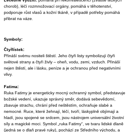
chorob), léčí rozmnožovací orgány, pomáhá v těhotenství,
podporuje růst vlasů a kožní tkáně, v případě potřeby pomáhá
přibrat na váze.
Symboly:
Čtyřlístek:
Přináší svému nositeli štěstí. Jeho čtyři listy symbolizují čtyři
světové strany a čtyři živly – oheň, vodu, zemi, vzduch. Přináší
nejen štěstí, ale i lásku, peníze a je ochranou před negativními
vlivy.
Fatima:
Ruka Fatimy je energeticky mocný ochranný symbol, představuje
božské vedení, ukazuje správný směr, dodává sebevědomí,
zbavuje strachu, chrání před neštěstím, ochraňuje slabé a
nemocné. Ruce, které žehnají, léčí, tvoří, láskyplně objímají a
hladí, jsou spojené se srdcem, jsou nástrojem universální životní
síly a magické moci. Symbol „ruka Fatimy“, ve tvaru lidské dlaně
(jedná se o dlaň pravé ruky), pochází ze Středního východu, a