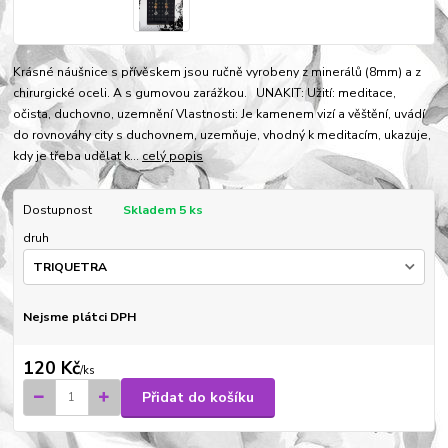
Krásné náušnice s přívěskem jsou ručně vyrobeny z minerálů (8mm) a z
chirurgické oceli. A s gumovou zarážkou. UNAKIT: Užití: meditace,
očista, duchovno, uzemnění Vlastnosti: Je kamenem vizí a věštění, uvádí
do rovnováhy city s duchovnem, uzemňuje, vhodný k meditacím, ukazuje,
kdy je třeba udělat k...
celý popis
Dostupnost
Skladem 5 ks
druh
Nejsme plátci DPH
120 Kč
/
ks
Přidat do košíku