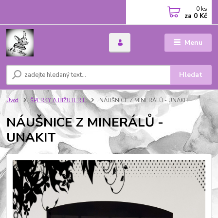
0
ks
za
0 Kč
Menu
Hledat
Úvod
ŠPERKY A BIŽUTERIE
NÁUŠNICE Z MINERÁLŮ - UNAKIT
NÁUŠNICE Z MINERÁLŮ -
UNAKIT