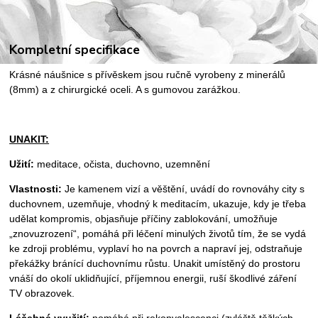
Kompletní specifikace
Krásné náušnice s přívěskem jsou ručně vyrobeny z minerálů
(8mm) a z chirurgické oceli. A s gumovou zarážkou.
UNAKIT:
Užití:
meditace, očista, duchovno, uzemnění
Vlastnosti:
Je kamenem vizí a věštění, uvádí do rovnováhy city s
duchovnem, uzemňuje, vhodný k meditacím, ukazuje, kdy je třeba
udělat kompromis, objasňuje příčiny zablokování, umožňuje
„znovuzrození“, pomáhá při léčení minulých životů tím, že se vydá
ke zdroji problému, vyplaví ho na povrch a napraví jej, odstraňuje
překážky bránící duchovnímu růstu. Unakit umístěný do prostoru
vnáší do okolí uklidňující, příjemnou energii, ruší škodlivé záření
TV obrazovek.
Léčebné využití:
pomáhá při rekonvalescenci (zvláště těžkých