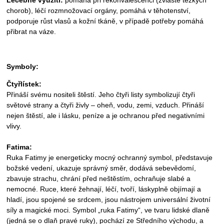
chorob), léčí rozmnožovací orgány, pomáhá v těhotenství,
podporuje růst vlasů a kožní tkáně, v případě potřeby pomáhá
přibrat na váze.
Symboly:
Čtyřlístek:
Přináší svému nositeli štěstí. Jeho čtyři listy symbolizují čtyři
světové strany a čtyři živly – oheň, vodu, zemi, vzduch. Přináší
nejen štěstí, ale i lásku, peníze a je ochranou před negativními
vlivy.
Fatima:
Ruka Fatimy je energeticky mocný ochranný symbol, představuje
božské vedení, ukazuje správný směr, dodává sebevědomí,
zbavuje strachu, chrání před neštěstím, ochraňuje slabé a
nemocné. Ruce, které žehnají, léčí, tvoří, láskyplně objímají a
hladí, jsou spojené se srdcem, jsou nástrojem universální životní
síly a magické moci. Symbol „ruka Fatimy“, ve tvaru lidské dlaně
(jedná se o dlaň pravé ruky), pochází ze Středního východu, a