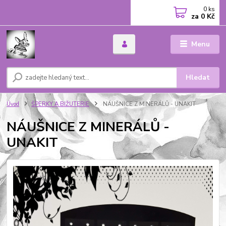
0
ks
za
0 Kč
Menu
Hledat
Úvod
ŠPERKY A BIŽUTERIE
NÁUŠNICE Z MINERÁLŮ - UNAKIT
NÁUŠNICE Z MINERÁLŮ -
UNAKIT