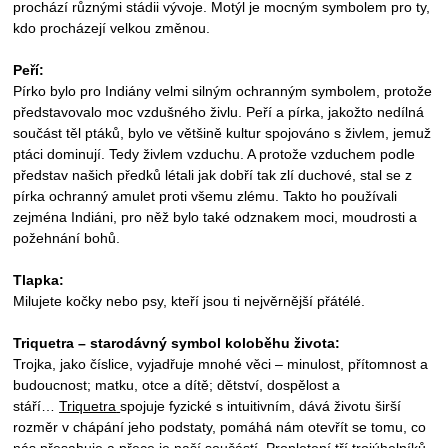
prochází různými stádii vývoje. Motýl je mocným symbolem pro ty,
kdo procházejí velkou změnou.
Peří:
Pírko bylo pro Indiány velmi silným ochranným symbolem, protože
představovalo moc vzdušného živlu. Peří a pírka, jakožto nedílná
součást těl ptáků, bylo ve většině kultur spojováno s živlem, jemuž
ptáci dominují. Tedy živlem vzduchu. A protože vzduchem podle
představ našich předků létali jak dobří tak zlí duchové, stal se z
pírka ochranný amulet proti všemu zlému. Takto ho používali
zejména Indiáni, pro něž bylo také odznakem moci, moudrosti a
požehnání bohů.
Tlapka:
Milujete kočky nebo psy, kteří jsou ti nejvěrnější přátélé.
Triquetra – starodávný symbol koloběhu života:
Trojka, jako číslice, vyjadřuje mnohé věci – minulost, přítomnost a
budoucnost; matku, otce a dítě; dětství, dospělost a
stáří…
Triquetra
spojuje fyzické s intuitivním, dává životu širší
rozměr v chápání jeho podstaty, pomáhá nám otevřít se tomu, co
nás přesahuje a přece je naší součástí. Propletení tří trojúhelníků