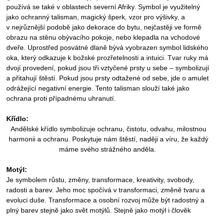
používá se také v oblastech severní Afriky. Symbol je využitelný
jako ochranný talisman, magický šperk, vzor pro výšivky, a
v
nejrůznější podobě jako dekorace do bytu, nejčastěji ve formě
obrazu na stěnu obývacího pokoje, nebo klepadla na vchodové
dveře. Uprostřed posvátné dlaně bývá vyobrazen symbol lidského
oka, který odkazuje k božské prozřetelnosti a intuici. Tvar ruky má
dvojí provedení, pokud jsou tři vztyčené prsty u sebe – symbolizují
a přitahují štěstí. Pokud jsou prsty odtažené od sebe, jde o amulet
odrážející negativní energie. Tento talisman slouží také jako
ochrana proti případnému uhranutí.
Křídlo:
Andělské křídlo symbolizuje ochranu, čistotu, odvahu, milostnou
harmonii a ochranu. Poskytuje nám štěstí, naději a víru, že každý
máme svého strážného anděla.
Motýl:
Je symbolem růstu, změny, transformace, kreativity, svobody,
radosti a barev. Jeho moc spočívá v transformaci, změně tvaru a
evoluci duše. Transformace a osobní rozvoj může být radostný a
plný barev stejně jako svět motýlů. Stejně jako motýl i člověk