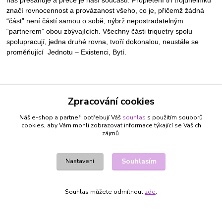
značí rovnocennost a provázanost všeho, co je, přičemž žádná
“část” není částí samou o sobě, nýbrž nepostradatelným
“partnerem” obou zbývajících. Všechny části triquetry spolu
spolupracují, jedna druhé rovna, tvoří dokonalou, neustále se
proměňující Jednotu – Existenci, Bytí.
Zboží zařazeno v kategoriích
Zpracování cookies
ŠPERKY A BIŽUTERIE
Náš e-shop a partneři potřebují Váš
souhlas
s použitím souborů
NÁUŠNICE
cookies, aby Vám mohli zobrazovat informace týkající se Vašich
zájmů.
BERAN 21.3. - 20.4.
RAK 22.6. - 22.7.
Souhlasím
Nastavení
LEV 23.7. - 22.8.
ŠTÍR 24.10. - 22.11.
Souhlas můžete odmítnout
zde
.