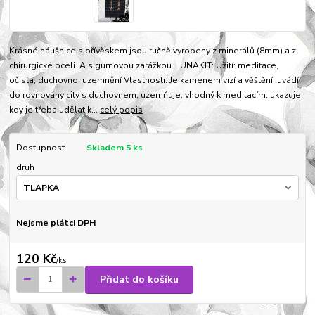
Krásné náušnice s přívěskem jsou ručně vyrobeny z minerálů (8mm) a z
chirurgické oceli. A s gumovou zarážkou. UNAKIT: Užití: meditace,
očista, duchovno, uzemnění Vlastnosti: Je kamenem vizí a věštění, uvádí
do rovnováhy city s duchovnem, uzemňuje, vhodný k meditacím, ukazuje,
kdy je třeba udělat k...
celý popis
Dostupnost
Skladem 5 ks
druh
Nejsme plátci DPH
120 Kč
/
ks
Přidat do košíku