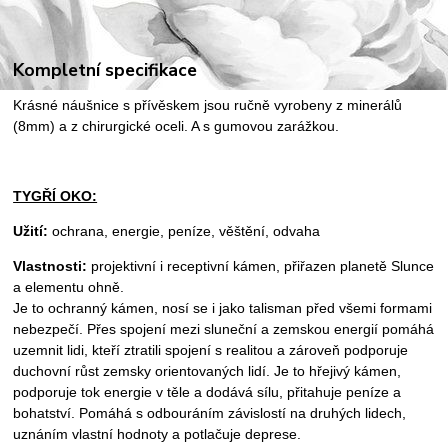
Kompletní specifikace
Krásné náušnice s přívěskem jsou ručně vyrobeny z minerálů
(8mm) a z chirurgické oceli. A s gumovou zarážkou.
TYGŘÍ OKO:
Užití:
ochrana, energie, peníze, věštění, odvaha
Vlastnosti:
projektivní i receptivní kámen, přiřazen planetě Slunce
a elementu ohně.
Je to ochranný kámen, nosí se i jako talisman před všemi formami
nebezpečí. Přes spojení mezi sluneční a zemskou energií pomáhá
uzemnit lidi, kteří ztratili spojení s realitou a zároveň podporuje
duchovní růst zemsky orientovaných lidí. Je to hřejivý kámen,
podporuje tok energie v těle a dodává sílu, přitahuje peníze a
bohatství. Pomáhá s odbouráním závislostí na druhých lidech,
uznáním vlastní hodnoty a potlačuje deprese.