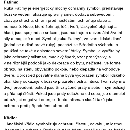
Fatima:
Ruka Fatimy je energeticky mocný ochranný symbol, představuje
božské vedení, ukazuje správný směr, dodává sebevědomí,
zbavuje strachu, chrání před neštěstím, ochraňuje slabé a
nemocné. Ruce, které žehnají, léčí, tvoří, láskyplně objímají a
hladí, jsou spojené se srdcem, jsou nástrojem universální životní
síly a magické moci. Symbol „ruka Fatimy“, ve tvaru lidské dlaně
(jedná se o dlaň pravé ruky), pochází ze Středního východu, a
používá se také v oblastech severní Afriky. Symbol je využitelný
jako ochranný talisman, magický šperk, vzor pro výšivky, a
v
nejrůznější podobě jako dekorace do bytu, nejčastěji ve formě
obrazu na stěnu obývacího pokoje, nebo klepadla na vchodové
dveře. Uprostřed posvátné dlaně bývá vyobrazen symbol lidského
oka, který odkazuje k božské prozřetelnosti a intuici. Tvar ruky má
dvojí provedení, pokud jsou tři vztyčené prsty u sebe – symbolizují
a přitahují štěstí. Pokud jsou prsty odtažené od sebe, jde o amulet
odrážející negativní energie. Tento talisman slouží také jako
ochrana proti případnému uhranutí.
Křídlo:
Andělské křídlo symbolizuje ochranu, čistotu, odvahu, milostnou
harmonii a ochranu. Poskytuje nám štěstí, naději a víru, že každý