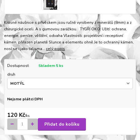
Krásné náušnice s přívěskem jsou ručně vyrobeny z minerálů (8mm) a z
chirurgické oceli. A s gumovou zarážkou. TYGŘÍ OKO: Užití: ochrana,
energie, peníze, věštění, odvaha Vlastnosti: projektivní i receptivní
kámen, přiřazen planetě Slunce a elementu ohně.Je to ochranný kámen,
nosí se i jako talisma...
celý popis
Dostupnost
Skladem 5 ks
druh
Nejsme plátci DPH
120 Kč
/
ks
Přidat do košíku