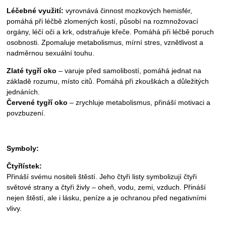
Léčebné využití:
vyrovnává činnost mozkových hemisfér,
pomáhá při léčbě zlomených kostí, působí na rozmnožovací
orgány, léčí oči a krk, odstraňuje křeče. Pomáhá při léčbě poruch
osobnosti. Zpomaluje metabolismus, mírní stres, vznětlivost a
nadměrnou sexuální touhu.
Zlaté tygří oko
– varuje před samolibostí, pomáhá jednat na
základě rozumu, místo citů. Pomáhá při zkouškách a důležitých
jednáních.
Červené tygří oko
– zrychluje metabolismus, přináší motivaci a
povzbuzení.
Symboly:
Čtyřlístek:
Přináší svému nositeli štěstí. Jeho čtyři listy symbolizují čtyři
světové strany a čtyři živly – oheň, vodu, zemi, vzduch. Přináší
nejen štěstí, ale i lásku, peníze a je ochranou před negativními
vlivy.