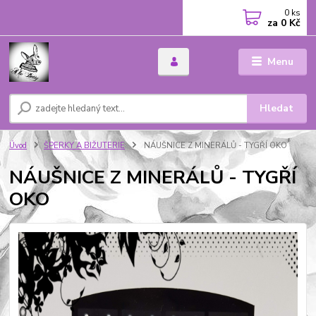
0
ks
za
0 Kč
Menu
Hledat
Úvod
ŠPERKY A BIŽUTERIE
NÁUŠNICE Z MINERÁLŮ - TYGŘÍ OKO
NÁUŠNICE Z MINERÁLŮ - TYGŘÍ
OKO