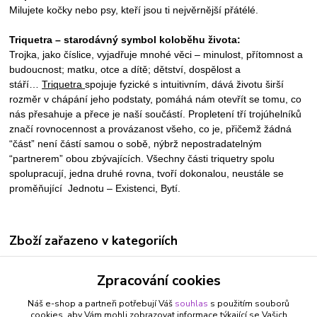
Milujete kočky nebo psy, kteří jsou ti nejvěrnější přátélé.
Triquetra – starodávný symbol koloběhu života:
Trojka, jako číslice, vyjadřuje mnohé věci – minulost, přítomnost a
budoucnost; matku, otce a dítě; dětství, dospělost a
stáří…
Triquetra
spojuje fyzické s intuitivním, dává životu širší
rozměr v chápání jeho podstaty, pomáhá nám otevřít se tomu, co
nás přesahuje a přece je naší součástí. Propletení tří trojúhelníků
značí rovnocennost a provázanost všeho, co je, přičemž žádná
“část” není částí samou o sobě, nýbrž nepostradatelným
“partnerem” obou zbývajících. Všechny části triquetry spolu
spolupracují, jedna druhé rovna, tvoří dokonalou, neustále se
proměňující Jednotu – Existenci, Bytí.
Zboží zařazeno v kategoriích
ŠPERKY A BIŽUTERIE
Zpracování cookies
NÁUŠNICE
Náš e-shop a partneři potřebují Váš
souhlas
s použitím souborů
BÝK 21.4. - 21.5.
cookies, aby Vám mohli zobrazovat informace týkající se Vašich