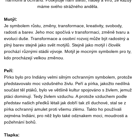
máme svého strážného anděla.
Motýl:
Je symbolem růstu, změny, transformace, kreativity, svobody,
radosti a barev. Jeho moc spočívá v transformaci, změně tvaru a
evoluci duše. Transformace a osobní rozvoj může být radostný a
plný barev stejně jako svět motýlů. Stejně jako motýl i člověk
prochází různými stádii vývoje. Motýl je mocným symbolem pro ty,
kdo procházejí velkou změnou.
Peří:
Pírko bylo pro Indiány velmi silným ochranným symbolem, protože
představovalo moc vzdušného živlu. Peří a pírka, jakožto nedílná
součást těl ptáků, bylo ve většině kultur spojováno s živlem, jemuž
ptáci dominují. Tedy živlem vzduchu. A protože vzduchem podle
představ našich předků létali jak dobří tak zlí duchové, stal se z
pírka ochranný amulet proti všemu zlému. Takto ho používali
zejména Indiáni, pro něž bylo také odznakem moci, moudrosti a
požehnání bohů.
Tlapka: