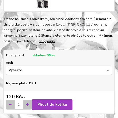
Krásné náušnice s přívěskem jsou ručně vyrobeny z minerálů (8mm) a z
chirurgické oceli. A s gumovou zarážkou. TYGŘÍ OKO: Užití: ochrana,
energie, peníze, věštění, odvaha Vlastnosti: projektivní i receptivní
kámen, přiřazen planetě Slunce a elementu ohně.Je to ochranný kámen,
nosí se i jako talisma...
celý popis
Dostupnost
skladem 35 ks
druh
Nejsme plátci DPH
120 Kč
/
ks
Přidat do košíku