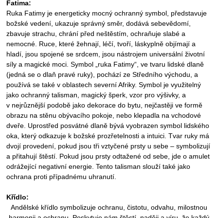
Fatima:
Ruka Fatimy je energeticky mocný ochranný symbol, představuje
božské vedení, ukazuje správný směr, dodává sebevědomí,
zbavuje strachu, chrání před neštěstím, ochraňuje slabé a
nemocné. Ruce, které žehnají, léčí, tvoří, láskyplně objímají a
hladí, jsou spojené se srdcem, jsou nástrojem universální životní
síly a magické moci. Symbol „ruka Fatimy“, ve tvaru lidské dlaně
(jedná se o dlaň pravé ruky), pochází ze Středního východu, a
používá se také v oblastech severní Afriky. Symbol je využitelný
jako ochranný talisman, magický šperk, vzor pro výšivky, a
v
nejrůznější podobě jako dekorace do bytu, nejčastěji ve formě
obrazu na stěnu obývacího pokoje, nebo klepadla na vchodové
dveře. Uprostřed posvátné dlaně bývá vyobrazen symbol lidského
oka, který odkazuje k božské prozřetelnosti a intuici. Tvar ruky má
dvojí provedení, pokud jsou tři vztyčené prsty u sebe – symbolizují
a přitahují štěstí. Pokud jsou prsty odtažené od sebe, jde o amulet
odrážející negativní energie. Tento talisman slouží také jako
ochrana proti případnému uhranutí.
Křídlo:
Andělské křídlo symbolizuje ochranu, čistotu, odvahu, milostnou
harmonii a ochranu. Poskytuje nám štěstí, naději a víru, že každý