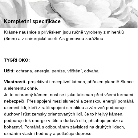
Kompletní specifikace
Krásné náušnice s přívěskem jsou ručně vyrobeny z minerálů
(8mm) a z chirurgické oceli. A s gumovou zarážkou.
TYGŘÍ OKO:
Užití:
ochrana, energie, peníze, věštění, odvaha
Vlastnosti:
projektivní i receptivní kámen, přiřazen planetě Slunce
a elementu ohně.
Je to ochranný kámen, nosí se i jako talisman před všemi formami
nebezpečí. Přes spojení mezi sluneční a zemskou energií pomáhá
uzemnit lidi, kteří ztratili spojení s realitou a zároveň podporuje
duchovní růst zemsky orientovaných lidí. Je to hřejivý kámen,
podporuje tok energie v těle a dodává sílu, přitahuje peníze a
bohatství. Pomáhá s odbouráním závislostí na druhých lidech,
uznáním vlastní hodnoty a potlačuje deprese.