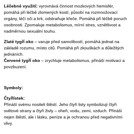
Léčebné využití:
vyrovnává činnost mozkových hemisfér,
pomáhá při léčbě zlomených kostí, působí na rozmnožovací
orgány, léčí oči a krk, odstraňuje křeče. Pomáhá při léčbě poruch
osobnosti. Zpomaluje metabolismus, mírní stres, vznětlivost a
nadměrnou sexuální touhu.
Zlaté tygří oko
– varuje před samolibostí, pomáhá jednat na
základě rozumu, místo citů. Pomáhá při zkouškách a důležitých
jednáních.
Červené tygří oko
– zrychluje metabolismus, přináší motivaci a
povzbuzení.
Symboly:
Čtyřlístek:
Přináší svému nositeli štěstí. Jeho čtyři listy symbolizují čtyři
světové strany a čtyři živly – oheň, vodu, zemi, vzduch. Přináší
nejen štěstí, ale i lásku, peníze a je ochranou před negativními
vlivy.