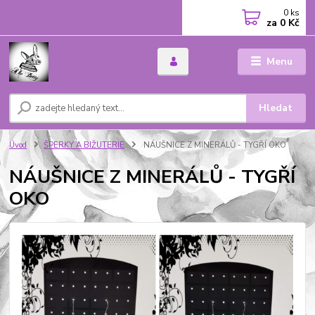
0
ks
za
0 Kč
Menu
Hledat
Úvod
ŠPERKY A BIŽUTERIE
NÁUŠNICE Z MINERÁLŮ - TYGŘÍ OKO
NÁUŠNICE Z MINERÁLŮ - TYGŘÍ
OKO