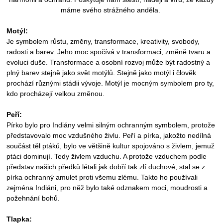
máme svého strážného anděla.
Motýl:
Je symbolem růstu, změny, transformace, kreativity, svobody,
radosti a barev. Jeho moc spočívá v transformaci, změně tvaru a
evoluci duše. Transformace a osobní rozvoj může být radostný a
plný barev stejně jako svět motýlů. Stejně jako motýl i člověk
prochází různými stádii vývoje. Motýl je mocným symbolem pro ty,
kdo procházejí velkou změnou.
Peří:
Pírko bylo pro Indiány velmi silným ochranným symbolem, protože
představovalo moc vzdušného živlu. Peří a pírka, jakožto nedílná
součást těl ptáků, bylo ve většině kultur spojováno s živlem, jemuž
ptáci dominují. Tedy živlem vzduchu. A protože vzduchem podle
představ našich předků létali jak dobří tak zlí duchové, stal se z
pírka ochranný amulet proti všemu zlému. Takto ho používali
zejména Indiáni, pro něž bylo také odznakem moci, moudrosti a
požehnání bohů.
Tlapka: