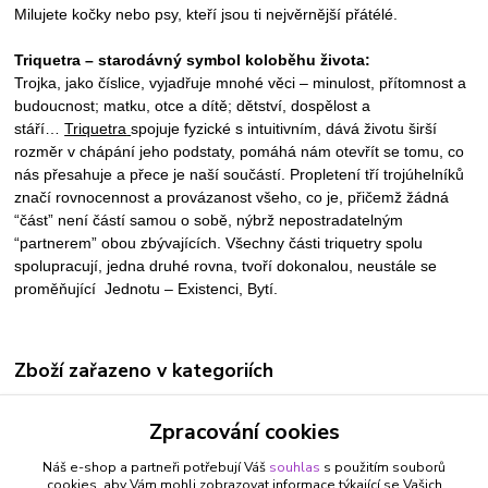
Milujete kočky nebo psy, kteří jsou ti nejvěrnější přátélé.
Triquetra – starodávný symbol koloběhu života:
Trojka, jako číslice, vyjadřuje mnohé věci – minulost, přítomnost a
budoucnost; matku, otce a dítě; dětství, dospělost a
stáří…
Triquetra
spojuje fyzické s intuitivním, dává životu širší
rozměr v chápání jeho podstaty, pomáhá nám otevřít se tomu, co
nás přesahuje a přece je naší součástí. Propletení tří trojúhelníků
značí rovnocennost a provázanost všeho, co je, přičemž žádná
“část” není částí samou o sobě, nýbrž nepostradatelným
“partnerem” obou zbývajících. Všechny části triquetry spolu
spolupracují, jedna druhé rovna, tvoří dokonalou, neustále se
proměňující Jednotu – Existenci, Bytí.
Zboží zařazeno v kategoriích
ŠPERKY A BIŽUTERIE
Zpracování cookies
NÁUŠNICE
Náš e-shop a partneři potřebují Váš
souhlas
s použitím souborů
BÝK 21.4. - 21.5.
cookies, aby Vám mohli zobrazovat informace týkající se Vašich