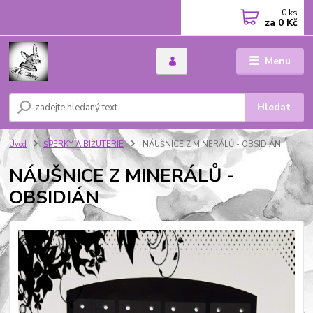
0
ks
za
0 Kč
Menu
Hledat
Úvod
ŠPERKY A BIŽUTERIE
NÁUŠNICE Z MINERÁLŮ - OBSIDIÁN
NÁUŠNICE Z MINERÁLŮ -
OBSIDIÁN