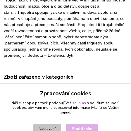
budoucnost; matku, otce a dítě; dětství, dospělost a
stáří…
Triquetra
spojuje fyzické s intuitivním, dává životu širší
rozměr v chápání jeho podstaty, pomáhá nám otevřít se tomu, co
nás přesahuje a přece je naší součástí. Propletení tří trojúhelníků
značí rovnocennost a provázanost všeho, co je, přičemž žádná
“část” není částí samou o sobě, nýbrž nepostradatelným
“partnerem” obou zbývajících. Všechny části triquetry spolu
spolupracují, jedna druhé rovna, tvoří dokonalou, neustále se
proměňující Jednotu – Existenci, Bytí.
Zboží zařazeno v kategoriích
ŠPERKY A BIŽUTERIE
Zpracování cookies
NÁUŠNICE
Náš e-shop a partneři potřebují Váš
souhlas
s použitím souborů
BLÍŽENCI 22.5. - 21.6.
cookies, aby Vám mohli zobrazovat informace týkající se Vašich
zájmů.
ŠTÍR 24.10. - 22.11.
STŘELEC 23.11. - 21.12.
Souhlasím
Nastavení