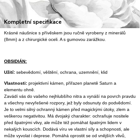
Kompletní specifikace
Krásné náušnice s přívěskem jsou ručně vyrobeny z minerálů
(8mm) a z chirurgické oceli. A s gumovou zarážkou.
OBSIDIÁN:
Užití:
sebevědomí, věštění, ochrana, uzemnění, klid
Vlastnosti:
projektivní kámen, přiřazen planetě Saturn a
elementu ohně.
Zavádí vás do vašeho nejhlubšího nitra a vynáší na povrch pravdu
a všechny nevyřešené rozpory, jež byly odsunuty do podvědomí.
Je to velmi silný ochranný kámen před magickými útoky, zlem a
veškerou negativitou. Má dvojaký charakter: ochraňuje nositele
před špatnými vlivy, ale může též pomáhat špatným lidem v
nekalých kouscích. Dodává víru ve vlastní síly a schopnosti, ale
může vyvolat i deprese. Pomáhá oprostit se od vnějších vlivů,