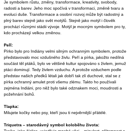
Je symbolem růstu, změny, transformace, kreativity, svobody,
radosti a barev. Jeho moc spočívá v transformaci, změně tvaru a
evoluci duše. Transformace a osobní rozvoj může být radostný a
plný barev stejně jako svět motýlů. Stejně jako motýl i člověk
prochází různými stádii vývoje. Motýl je mocným symbolem pro ty,
kdo procházejí velkou změnou.
Peří:
Pírko bylo pro Indiány velmi silným ochranným symbolem, protože
představovalo moc vzdušného živlu. Peří a pírka, jakožto nedílná
součást těl ptáků, bylo ve většině kultur spojováno s živlem, jemuž
ptáci dominují. Tedy živlem vzduchu. A protože vzduchem podle
představ našich předků létali jak dobří tak zlí duchové, stal se z
pírka ochranný amulet proti všemu zlému. Takto ho používali
zejména Indiáni, pro něž bylo také odznakem moci, moudrosti a
požehnání bohů.
Tlapka:
Milujete kočky nebo psy, kteří jsou ti nejvěrnější přátélé.
Triquetra – starodávný symbol koloběhu života:
Trojka, jako číslice, vyjadřuje mnohé věci – minulost, přítomnost a