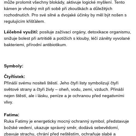
může prolomit všechny blokády, aktivuje logické myšlení. Tento
kámen je vhodný mít při sobě při zkouškách a důležitých
rozhodnutích. Pro své silné a dvojaké účinky by měl být nošen s
regulujícím křišťálem.
Léčebné využití:
posiluje zažívací orgány, detoxikace organismu,
snižuje bolest při artritidě a potížích s klouby, léčí záněty vyvolané
bakteriemi, přírodní antibiotikum.
Symboly:
Čtyřlístek:
Přináší svému nositeli štěstí. Jeho čtyři listy symbolizují čtyři
světové strany a čtyři živly – oheň, vodu, zemi, vzduch. Přináší
nejen štěstí, ale i lásku, peníze a je ochranou před negativními
vlivy.
Fatima:
Ruka Fatimy je energeticky mocný ochranný symbol, představuje
božské vedení, ukazuje správný směr, dodává sebevědomí,
zbavuje strachu, chrání před neštěstím, ochraňuje slabé a