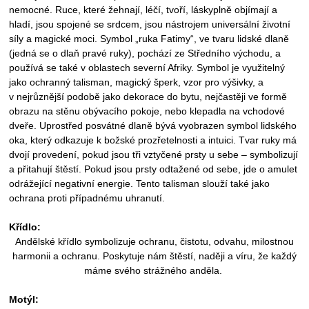
nemocné. Ruce, které žehnají, léčí, tvoří, láskyplně objímají a
hladí, jsou spojené se srdcem, jsou nástrojem universální životní
síly a magické moci. Symbol „ruka Fatimy“, ve tvaru lidské dlaně
(jedná se o dlaň pravé ruky), pochází ze Středního východu, a
používá se také v oblastech severní Afriky. Symbol je využitelný
jako ochranný talisman, magický šperk, vzor pro výšivky, a
v
nejrůznější podobě jako dekorace do bytu, nejčastěji ve formě
obrazu na stěnu obývacího pokoje, nebo klepadla na vchodové
dveře. Uprostřed posvátné dlaně bývá vyobrazen symbol lidského
oka, který odkazuje k božské prozřetelnosti a intuici. Tvar ruky má
dvojí provedení, pokud jsou tři vztyčené prsty u sebe – symbolizují
a přitahují štěstí. Pokud jsou prsty odtažené od sebe, jde o amulet
odrážející negativní energie. Tento talisman slouží také jako
ochrana proti případnému uhranutí.
Křídlo:
Andělské křídlo symbolizuje ochranu, čistotu, odvahu, milostnou
harmonii a ochranu. Poskytuje nám štěstí, naději a víru, že každý
máme svého strážného anděla.
Motýl: