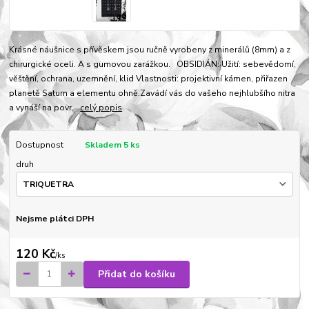
Krásné náušnice s přívěskem jsou ručně vyrobeny z minerálů (8mm) a z
chirurgické oceli. A s gumovou zarážkou. OBSIDIÁN: Užití: sebevědomí,
věštění, ochrana, uzemnění, klid Vlastnosti: projektivní kámen, přiřazen
planetě Saturn a elementu ohně.Zavádí vás do vašeho nejhlubšího nitra
a vynáší na povr...
celý popis
Dostupnost
Skladem 5 ks
druh
Nejsme plátci DPH
120 Kč
/
ks
Přidat do košíku