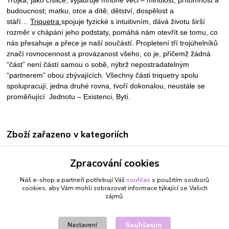
budoucnost; matku, otce a dítě; dětství, dospělost a
stáří…
Triquetra
spojuje fyzické s intuitivním, dává životu širší
rozměr v chápání jeho podstaty, pomáhá nám otevřít se tomu, co
nás přesahuje a přece je naší součástí. Propletení tří trojúhelníků
značí rovnocennost a provázanost všeho, co je, přičemž žádná
“část” není částí samou o sobě, nýbrž nepostradatelným
“partnerem” obou zbývajících. Všechny části triquetry spolu
spolupracují, jedna druhé rovna, tvoří dokonalou, neustále se
proměňující Jednotu – Existenci, Bytí.
Zboží zařazeno v kategoriích
ŠPERKY A BIŽUTERIE
Zpracování cookies
NÁUŠNICE
Náš e-shop a partneři potřebují Váš
souhlas
s použitím souborů
BLÍŽENCI 22.5. - 21.6.
cookies, aby Vám mohli zobrazovat informace týkající se Vašich
zájmů.
ŠTÍR 24.10. - 22.11.
STŘELEC 23.11. - 21.12.
Souhlasím
Nastavení