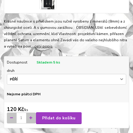
Krásné náušnice s přívěskem jsou ručně vyrobeny z minerálů (8mm) a z
chirurgické oceli. A s gumovou zarážkou. OBSIDIÁN: Užití: sebevědomí,
věštění, ochrana, uzemnění, klid Vlastnosti: projektivní kámen, přiřazen
planetě Saturn a elementu ohně.Zavádí vás do vašeho nejhlubšího nitra
a vynáší na povr...
celý popis
Dostupnost
Skladem 5 ks
druh
Nejsme plátci DPH
120 Kč
/
ks
Přidat do košíku