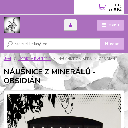
0
ks
za
0 Kč
Menu
Hledat
Úvod
ŠPERKY A BIŽUTERIE
NÁUŠNICE Z MINERÁLŮ - OBSIDIÁN
NÁUŠNICE Z MINERÁLŮ -
OBSIDIÁN