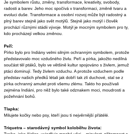
Je symbolem růstu, změny, transformace, kreativity, svobody,
radosti a barev. Jeho moc spočívá v transformaci, změně tvaru a
evoluci duše. Transformace a osobní rozvoj může být radostný a
plný barev stejně jako svět motýlů. Stejně jako motýl i člověk
prochází různými stádii vývoje. Motýl je mocným symbolem pro ty,
kdo procházejí velkou změnou.
Peří:
Pírko bylo pro Indiány velmi silným ochranným symbolem, protože
představovalo moc vzdušného živlu. Peří a pírka, jakožto nedílná
součást těl ptáků, bylo ve většině kultur spojováno s živlem, jemuž
ptáci dominují. Tedy živlem vzduchu. A protože vzduchem podle
představ našich předků létali jak dobří tak zlí duchové, stal se z
pírka ochranný amulet proti všemu zlému. Takto ho používali
zejména Indiáni, pro něž bylo také odznakem moci, moudrosti a
požehnání bohů.
Tlapka:
Milujete kočky nebo psy, kteří jsou ti nejvěrnější přátélé.
Triquetra – starodávný symbol koloběhu života:
Trojka, jako číslice, vyjadřuje mnohé věci – minulost, přítomnost a