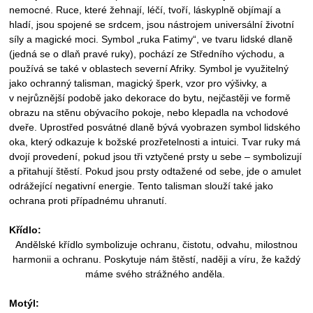
nemocné. Ruce, které žehnají, léčí, tvoří, láskyplně objímají a
hladí, jsou spojené se srdcem, jsou nástrojem universální životní
síly a magické moci. Symbol „ruka Fatimy“, ve tvaru lidské dlaně
(jedná se o dlaň pravé ruky), pochází ze Středního východu, a
používá se také v oblastech severní Afriky. Symbol je využitelný
jako ochranný talisman, magický šperk, vzor pro výšivky, a
v
nejrůznější podobě jako dekorace do bytu, nejčastěji ve formě
obrazu na stěnu obývacího pokoje, nebo klepadla na vchodové
dveře. Uprostřed posvátné dlaně bývá vyobrazen symbol lidského
oka, který odkazuje k božské prozřetelnosti a intuici. Tvar ruky má
dvojí provedení, pokud jsou tři vztyčené prsty u sebe – symbolizují
a přitahují štěstí. Pokud jsou prsty odtažené od sebe, jde o amulet
odrážející negativní energie. Tento talisman slouží také jako
ochrana proti případnému uhranutí.
Křídlo:
Andělské křídlo symbolizuje ochranu, čistotu, odvahu, milostnou
harmonii a ochranu. Poskytuje nám štěstí, naději a víru, že každý
máme svého strážného anděla.
Motýl: