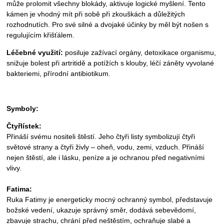
může prolomit všechny blokády, aktivuje logické myšlení. Tento
kámen je vhodný mít při sobě při zkouškách a důležitých
rozhodnutích. Pro své silné a dvojaké účinky by měl být nošen s
regulujícím křišťálem.
Léčebné využití:
posiluje zažívací orgány, detoxikace organismu,
snižuje bolest při artritidě a potížích s klouby, léčí záněty vyvolané
bakteriemi, přírodní antibiotikum.
Symboly:
Čtyřlístek:
Přináší svému nositeli štěstí. Jeho čtyři listy symbolizují čtyři
světové strany a čtyři živly – oheň, vodu, zemi, vzduch. Přináší
nejen štěstí, ale i lásku, peníze a je ochranou před negativními
vlivy.
Fatima:
Ruka Fatimy je energeticky mocný ochranný symbol, představuje
božské vedení, ukazuje správný směr, dodává sebevědomí,
zbavuje strachu, chrání před neštěstím, ochraňuje slabé a