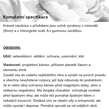
Kompletní specifikace
Krásné náušnice s přívěskem jsou ručně vyrobeny z minerálů
(8mm) a z chirurgické oceli. A s gumovou zarážkou.
OBSIDIÁN:
Užití:
sebevědomí, věštění, ochrana, uzemnění, klid
Vlastnosti:
projektivní kámen, přiřazen planetě Saturn a
elementu ohně.
Zavádí vás do vašeho nejhlubšího nitra a vynáší na povrch pravdu
a všechny nevyřešené rozpory, jež byly odsunuty do podvědomí.
Je to velmi silný ochranný kámen před magickými útoky, zlem a
veškerou negativitou. Má dvojaký charakter: ochraňuje nositele
před špatnými vlivy, ale může též pomáhat špatným lidem v
nekalých kouscích. Dodává víru ve vlastní síly a schopnosti, ale
může vyvolat i deprese. Pomáhá oprostit se od vnějších vlivů,