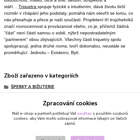
stáří…
Triquetra
spojuje fyzické s intuitivním, dává životu širší
rozměr v chápání jeho podstaty, pomáhá nám otevřít se tomu, co
nás přesahuje a přece je naší součástí. Propletení tří trojúhelníků
značí rovnocennost a provázanost všeho, co je, přičemž žádná
“část” není částí samou o sobě, nýbrž nepostradatelným
“partnerem” obou zbývajících. Všechny části triquetry spolu
spolupracují, jedna druhé rovna, tvoří dokonalou, neustále se
proměňující Jednotu – Existenci, Bytí.
Zboží zařazeno v kategoriích
ŠPERKY A BIŽUTERIE
NÁUŠNICE
Zpracování cookies
PANNA 23.8. - 22. 9.
Náš e-shop a partneři potřebují Váš
souhlas
s použitím souborů
VÁHY 23.9. - 23.10.
cookies, aby Vám mohli zobrazovat informace týkající se Vašich
zájmů.
STŘELEC 23.11. - 21.12.
KOZOROH 22.12. - 20.1.