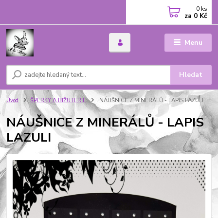
0
ks
za
0 Kč
Menu
Hledat
Úvod
ŠPERKY A BIŽUTERIE
NÁUŠNICE Z MINERÁLŮ - LAPIS LAZULI
NÁUŠNICE Z MINERÁLŮ - LAPIS
LAZULI