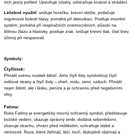
nich jasný pohled. Upevňuje vztahy, odstraňuje krutost a strádání.
Léčebné využití:
snižuje horečku, krevní obtíže, potlačuje
migrénové bolesti hlavy, pomáhá při detoxikaci. Posiluje imunitní
systém, pomáhá při respiračních onemocněních, působí na
štítnou žlázu a hlasivky, posiluje zrak, snižuje krevní tlak, čistí krev,
účinný při nespavosti.
Symboly:
Čtyřlístek:
Přináší svému nositeli štěstí. Jeho čtyři listy symbolizují čtyři
světové strany a čtyři živly – oheň, vodu, zemi, vzduch. Přináší
nejen štěstí, ale i lásku, peníze a je ochranou před negativními
vlivy.
Fatima:
Ruka Fatimy je energeticky mocný ochranný symbol, představuje
božské vedení, ukazuje správný směr, dodává sebevědomí,
zbavuje strachu, chrání před neštěstím, ochraňuje slabé a
nemocné. Ruce, které žehnají, léčí, tvoří, láskyplně objímají a