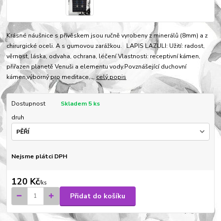
Krásné náušnice s přívěskem jsou ručně vyrobeny z minerálů (8mm) a z
chirurgické oceli. A s gumovou zarážkou. LAPIS LAZULI: Užití: radost,
věrnost, láska, odvaha, ochrana, léčení Vlastnosti: receptivní kámen,
přiřazen planetě Venuši a elementu vody.Povznášející duchovní
kámen,výborný pro meditace,...
celý popis
Dostupnost
Skladem 5 ks
druh
Nejsme plátci DPH
120 Kč
/
ks
Přidat do košíku