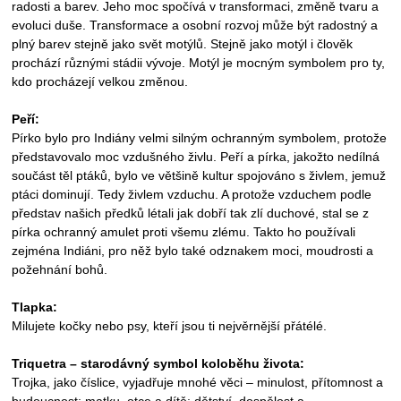
radosti a barev. Jeho moc spočívá v transformaci, změně tvaru a
evoluci duše. Transformace a osobní rozvoj může být radostný a
plný barev stejně jako svět motýlů. Stejně jako motýl i člověk
prochází různými stádii vývoje. Motýl je mocným symbolem pro ty,
kdo procházejí velkou změnou.
Peří:
Pírko bylo pro Indiány velmi silným ochranným symbolem, protože
představovalo moc vzdušného živlu. Peří a pírka, jakožto nedílná
součást těl ptáků, bylo ve většině kultur spojováno s živlem, jemuž
ptáci dominují. Tedy živlem vzduchu. A protože vzduchem podle
představ našich předků létali jak dobří tak zlí duchové, stal se z
pírka ochranný amulet proti všemu zlému. Takto ho používali
zejména Indiáni, pro něž bylo také odznakem moci, moudrosti a
požehnání bohů.
Tlapka:
Milujete kočky nebo psy, kteří jsou ti nejvěrnější přátélé.
Triquetra – starodávný symbol koloběhu života:
Trojka, jako číslice, vyjadřuje mnohé věci – minulost, přítomnost a
budoucnost; matku, otce a dítě; dětství, dospělost a