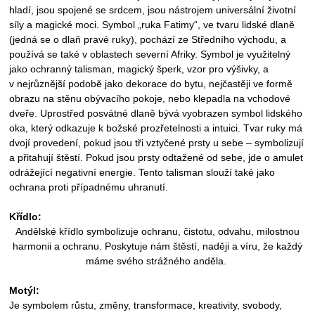
hladí, jsou spojené se srdcem, jsou nástrojem universální životní
síly a magické moci. Symbol „ruka Fatimy“, ve tvaru lidské dlaně
(jedná se o dlaň pravé ruky), pochází ze Středního východu, a
používá se také v oblastech severní Afriky. Symbol je využitelný
jako ochranný talisman, magický šperk, vzor pro výšivky, a
v
nejrůznější podobě jako dekorace do bytu, nejčastěji ve formě
obrazu na stěnu obývacího pokoje, nebo klepadla na vchodové
dveře. Uprostřed posvátné dlaně bývá vyobrazen symbol lidského
oka, který odkazuje k božské prozřetelnosti a intuici. Tvar ruky má
dvojí provedení, pokud jsou tři vztyčené prsty u sebe – symbolizují
a přitahují štěstí. Pokud jsou prsty odtažené od sebe, jde o amulet
odrážející negativní energie. Tento talisman slouží také jako
ochrana proti případnému uhranutí.
Křídlo:
Andělské křídlo symbolizuje ochranu, čistotu, odvahu, milostnou
harmonii a ochranu. Poskytuje nám štěstí, naději a víru, že každý
máme svého strážného anděla.
Motýl:
Je symbolem růstu, změny, transformace, kreativity, svobody,