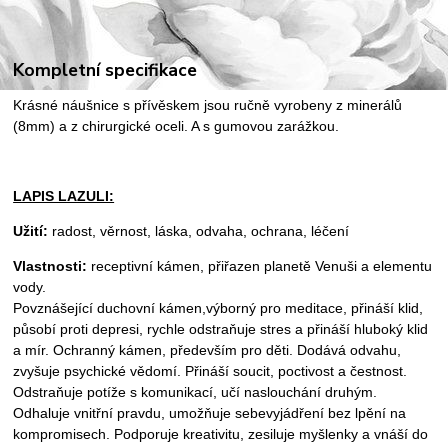
Kompletní specifikace
Krásné náušnice s přívěskem jsou ručně vyrobeny z minerálů
(8mm) a z chirurgické oceli. A s gumovou zarážkou.
LAPIS LAZULI:
Užití:
radost, věrnost, láska, odvaha, ochrana, léčení
Vlastnosti:
receptivní kámen, přiřazen planetě Venuši a elementu
vody.
Povznášející duchovní kámen,výborný pro meditace, přináší klid,
působí proti depresi, rychle odstraňuje stres a přináší hluboký klid
a mír. Ochranný kámen, především pro děti. Dodává odvahu,
zvyšuje psychické vědomí. Přináší soucit, poctivost a čestnost.
Odstraňuje potíže s komunikací, učí naslouchání druhým.
Odhaluje vnitřní pravdu, umožňuje sebevyjádření bez lpění na
kompromisech. Podporuje kreativitu, zesiluje myšlenky a vnáší do