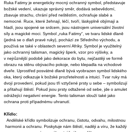
Ruka Fatimy je energeticky mocný ochranný symbol, představuje
božské vedení, ukazuje správný směr, dodává sebevědomí,
zbavuje strachu, chrání před neštěstím, ochraňuje slabé a
nemocné. Ruce, které žehnají, léčí, tvoří, láskyplně objímají a
hladí, jsou spojené se srdcem, jsou nástrojem universální životní
síly a magické moci. Symbol „ruka Fatimy“, ve tvaru lidské dlaně
(jedná se o dlaň pravé ruky), pochází ze Středního východu, a
používá se také v oblastech severní Afriky. Symbol je využitelný
jako ochranný talisman, magický šperk, vzor pro výšivky, a
v
nejrůznější podobě jako dekorace do bytu, nejčastěji ve formě
obrazu na stěnu obývacího pokoje, nebo klepadla na vchodové
dveře. Uprostřed posvátné dlaně bývá vyobrazen symbol lidského
oka, který odkazuje k božské prozřetelnosti a intuici. Tvar ruky má
dvojí provedení, pokud jsou tři vztyčené prsty u sebe – symbolizují
a přitahují štěstí. Pokud jsou prsty odtažené od sebe, jde o amulet
odrážející negativní energie. Tento talisman slouží také jako
ochrana proti případnému uhranutí.
Křídlo:
Andělské křídlo symbolizuje ochranu, čistotu, odvahu, milostnou
harmonii a ochranu. Poskytuje nám štěstí, naději a víru, že každý