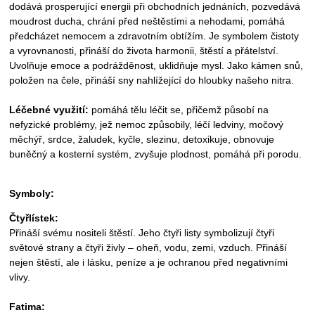
dodává prosperující energii při obchodních jednáních, pozvedává
moudrost ducha, chrání před neštěstími a nehodami, pomáhá
předcházet nemocem a zdravotním obtížím. Je symbolem čistoty
a vyrovnanosti, přináší do života harmonii, štěstí a přátelství.
Uvolňuje emoce a podrážděnost, uklidňuje mysl. Jako kámen snů,
položen na čele, přináší sny nahlížející do hloubky našeho nitra.
Léčebné využití:
pomáhá tělu léčit se, přičemž působí na
nefyzické problémy, jež nemoc způsobily, léčí ledviny, močový
měchýř, srdce, žaludek, kyčle, slezinu, detoxikuje, obnovuje
buněčný a kosterní systém, zvyšuje plodnost, pomáhá při porodu.
Symboly:
Čtyřlístek:
Přináší svému nositeli štěstí. Jeho čtyři listy symbolizují čtyři
světové strany a čtyři živly – oheň, vodu, zemi, vzduch. Přináší
nejen štěstí, ale i lásku, peníze a je ochranou před negativními
vlivy.
Fatima: