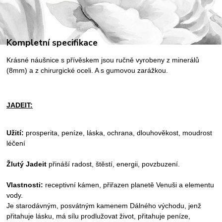
Kompletní specifikace
Krásné náušnice s přívěskem jsou ručně vyrobeny z minerálů
(8mm) a z chirurgické oceli. A s gumovou zarážkou.
JADEIT:
Užití:
prosperita, peníze, láska, ochrana, dlouhověkost, moudrost
léčení
Žlutý Jadeit
přináší radost, štěstí, energii, povzbuzení.
Vlastnosti:
receptivní kámen, přiřazen planetě Venuši a elementu
vody.
Je starodávným, posvátným kamenem Dálného východu, jenž
přitahuje lásku, má sílu prodlužovat život, přitahuje peníze,