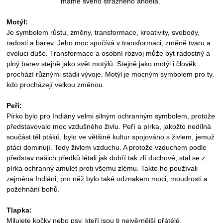
máme svého strážného anděla.
Motýl:
Je symbolem růstu, změny, transformace, kreativity, svobody,
radosti a barev. Jeho moc spočívá v transformaci, změně tvaru a
evoluci duše. Transformace a osobní rozvoj může být radostný a
plný barev stejně jako svět motýlů. Stejně jako motýl i člověk
prochází různými stádii vývoje. Motýl je mocným symbolem pro ty,
kdo procházejí velkou změnou.
Peří:
Pírko bylo pro Indiány velmi silným ochranným symbolem, protože
představovalo moc vzdušného živlu. Peří a pírka, jakožto nedílná
součást těl ptáků, bylo ve většině kultur spojováno s živlem, jemuž
ptáci dominují. Tedy živlem vzduchu. A protože vzduchem podle
představ našich předků létali jak dobří tak zlí duchové, stal se z
pírka ochranný amulet proti všemu zlému. Takto ho používali
zejména Indiáni, pro něž bylo také odznakem moci, moudrosti a
požehnání bohů.
Tlapka:
Milujete kočky nebo psy, kteří jsou ti nejvěrnější přátélé.