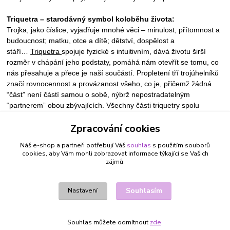
Triquetra – starodávný symbol koloběhu života:
Trojka, jako číslice, vyjadřuje mnohé věci – minulost, přítomnost a
budoucnost; matku, otce a dítě; dětství, dospělost a
stáří…
Triquetra
spojuje fyzické s intuitivním, dává životu širší
rozměr v chápání jeho podstaty, pomáhá nám otevřít se tomu, co
nás přesahuje a přece je naší součástí. Propletení tří trojúhelníků
značí rovnocennost a provázanost všeho, co je, přičemž žádná
“část” není částí samou o sobě, nýbrž nepostradatelným
“partnerem” obou zbývajících. Všechny části triquetry spolu
spolupracují, jedna druhé rovna, tvoří dokonalou, neustále se
Zpracování cookies
proměňující Jednotu – Existenci, Bytí.
Náš e-shop a partneři potřebují Váš
souhlas
s použitím souborů
cookies, aby Vám mohli zobrazovat informace týkající se Vašich
zájmů.
Zboží zařazeno v kategoriích
BERAN 21.3. - 20.4.
Souhlasím
Nastavení
RAK 22.6. - 22.7.
VÁHY 23.9. - 23.10.
Souhlas můžete odmítnout
zde
.