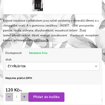
Krásné náušnice s přívěskem jsou ručně vyrobeny z minerálů (8mm) a z
chirurgické oceli. A s gumovou zarážkou. JADEIT: Užití: prosperita,
peníze, láska, ochrana, dlouhověkost, moudrost léčení Žlutý
Jadeit přináší radost, štěstí, energii, povzbuzení. Vlastnosti: receptivní
kámen, přiřazen plan...
celý popis
Dostupnost
Skladem 5 ks
druh
Nejsme plátci DPH
120 Kč
/
ks
Přidat do košíku