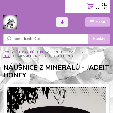
0
ks
za
0 Kč
Menu
Hledat
Úvod
ŠPERKY A BIŽUTERIE
PODLE HOROSKOPU
BERAN 21.3. -
20.4.
NÁUŠNICE Z MINERÁLŮ - JADEIT HONEY
NÁUŠNICE Z MINERÁLŮ - JADEIT
HONEY