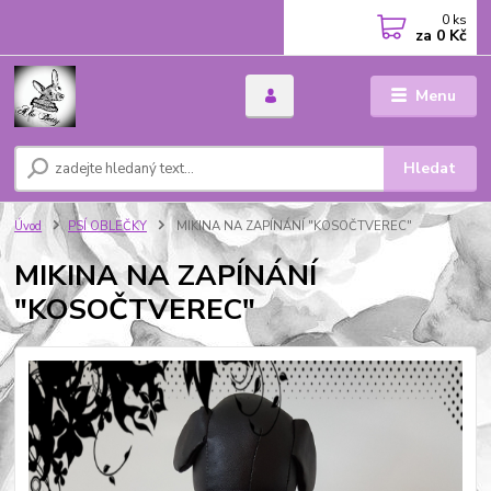
0
ks
za
0 Kč
Menu
Hledat
Úvod
PSÍ OBLEČKY
MIKINA NA ZAPÍNÁNÍ "KOSOČTVEREC"
MIKINA NA ZAPÍNÁNÍ
"KOSOČTVEREC"