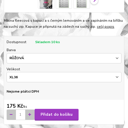
Mikina fleecová s kapucí a s černým lemováním a se zapínáním na bříšku
na suchý zip. Kapuce je připnutá na zádech na suchý zip.
celý popis
Dostupnost
Skladem 10 ks
Barva
Velikost
Nejsme plátci DPH
175 Kč
/
ks
Přidat do košíku