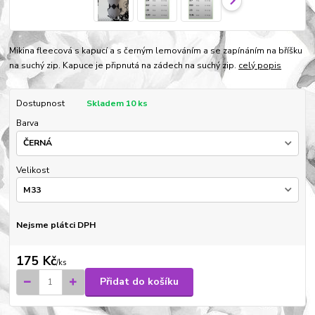
Mikina fleecová s kapucí a s černým lemováním a se zapínáním na bříšku
na suchý zip. Kapuce je připnutá na zádech na suchý zip.
celý popis
Dostupnost
Skladem 10 ks
Barva
Velikost
Nejsme plátci DPH
175 Kč
/
ks
Přidat do košíku