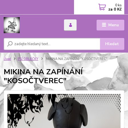
0
ks
za
0 Kč
Menu
Hledat
Úvod
PSÍ OBLEČKY
MIKINA NA ZAPÍNÁNÍ "KOSOČTVEREC"
MIKINA NA ZAPÍNÁNÍ
"KOSOČTVEREC"