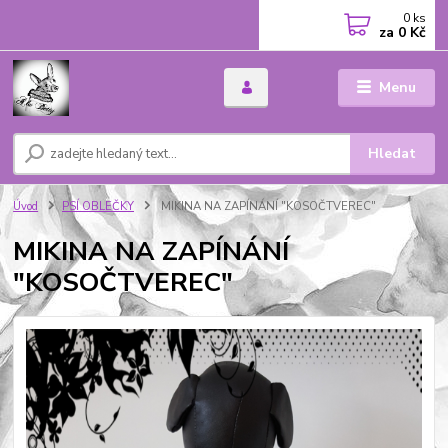
0
ks
za
0 Kč
Menu
Hledat
Úvod
PSÍ OBLEČKY
MIKINA NA ZAPÍNÁNÍ "KOSOČTVEREC"
MIKINA NA ZAPÍNÁNÍ
"KOSOČTVEREC"