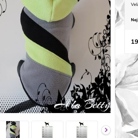
Vel
Nej
19