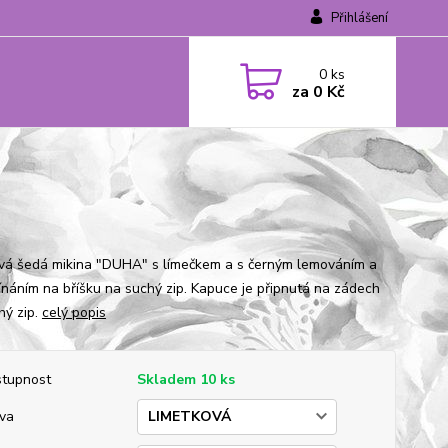
Přihlášení
0
ks
za
0 Kč
vá šedá mikina "DUHA" s límečkem a s černým lemováním a
ínáním na bříšku na suchý zip. Kapuce je připnutá na zádech
hý zip.
celý popis
tupnost
Skladem 10 ks
va