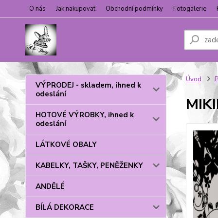
O nás
Jak nakupovat
Obchodní podmínky
Fotogalerie
Úvod
VÝPRODEJ - skladem, ihned k
odeslání
MIK
HOTOVÉ VÝROBKY, ihned k
odeslání
LÁTKOVÉ OBALY
KABELKY, TAŠKY, PENĚŽENKY
ANDĚLÉ
BÍLÁ DEKORACE