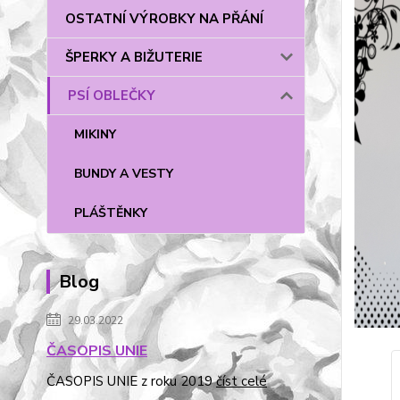
OSTATNÍ VÝROBKY NA PŘÁNÍ
ŠPERKY A BIŽUTERIE
PSÍ OBLEČKY
MIKINY
BUNDY A VESTY
PLÁŠTĚNKY
Blog
29.03.2022
ČASOPIS UNIE
ČASOPIS UNIE z roku 2019
číst celé