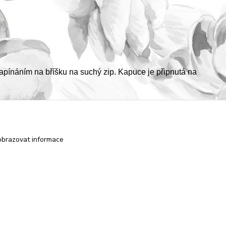
ínáním na bříšku na suchý zip. Kapuce je připnutá na
obrazovat informace