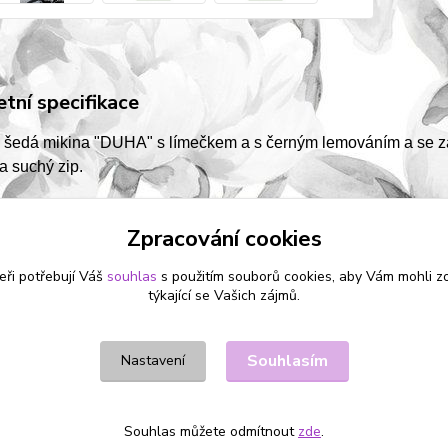
tní specifikace
 šedá mikina "DUHA" s límečkem a s černým lemováním a se zap
a suchý zip.
Zpracování cookies
eři potřebují Váš
souhlas
s použitím souborů cookies, aby Vám mohli z
zařazeno v kategoriích
týkající se Vašich zájmů.
OBLEČKY
MIKINY
Souhlasím
Nastavení
Souhlas můžete odmítnout
zde
.