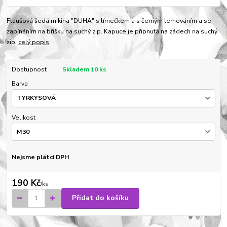
Flaušová šedá mikina "DUHA" s límečkem a s černým lemováním a se
zapínáním na bříšku na suchý zip. Kapuce je připnutá na zádech na suchý
zip.
celý popis
Dostupnost
Skladem 10 ks
Barva
Velikost
Nejsme plátci DPH
190 Kč
/
ks
Přidat do košíku