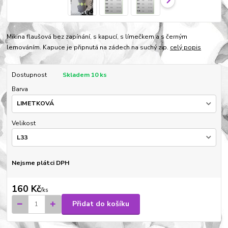
Mikina flaušová bez zapínání, s kapucí, s límečkem a s černým
lemováním. Kapuce je připnutá na zádech na suchý zip.
celý popis
Dostupnost
Skladem 10 ks
Barva
Velikost
Nejsme plátci DPH
160 Kč
/
ks
Přidat do košíku