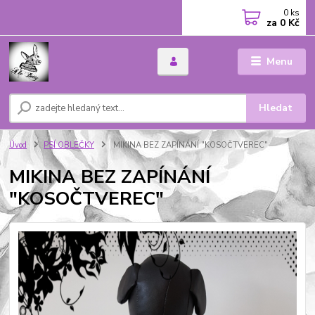
0
ks
za
0 Kč
Menu
Hledat
Úvod
PSÍ OBLEČKY
MIKINA BEZ ZAPÍNÁNÍ "KOSOČTVEREC"
MIKINA BEZ ZAPÍNÁNÍ
"KOSOČTVEREC"