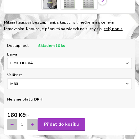
Mikina flaušová bez zapínání, s kapucí, s límečkem a s černým
lemováním. Kapuce je připnutá na zádech na suchý zip.
celý popis
Dostupnost
Skladem 10 ks
Barva
Velikost
Nejsme plátci DPH
160 Kč
/
ks
Přidat do košíku