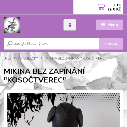
0
ks
za
0 Kč
Menu
Hledat
Úvod
PSÍ OBLEČKY
MIKINA BEZ ZAPÍNÁNÍ "KOSOČTVEREC"
MIKINA BEZ ZAPÍNÁNÍ
"KOSOČTVEREC"