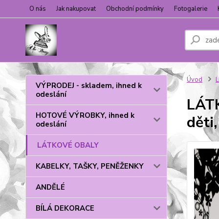
O nás
Jak nakupovat
Obchodní podmínky
Fotogalerie
Úvod
VÝPRODEJ - skladem, ihned k
odeslání
LÁTK
HOTOVÉ VÝROBKY, ihned k
děti
odeslání
LÁTKOVÉ OBALY
KABELKY, TAŠKY, PENĚŽENKY
ANDĚLÉ
BÍLÁ DEKORACE