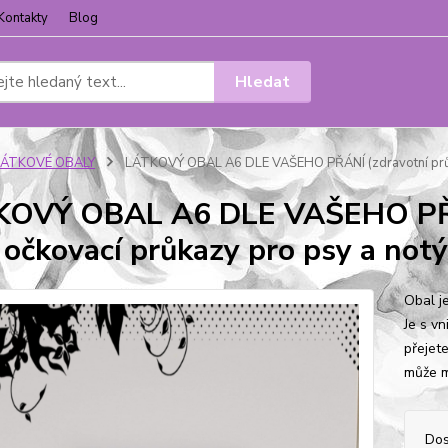
Kontakty
Blog
Hledat
LÁTKOVÉ OBALY
LÁTKOVÝ OBAL A6 DLE VAŠEHO PŘÁNÍ (zdravotní průkaz
OVÝ OBAL A6 DLE VAŠEHO PŘÁN
, očkovací průkazy pro psy a not
Obal je
Je s v
přejet
může m
Dos