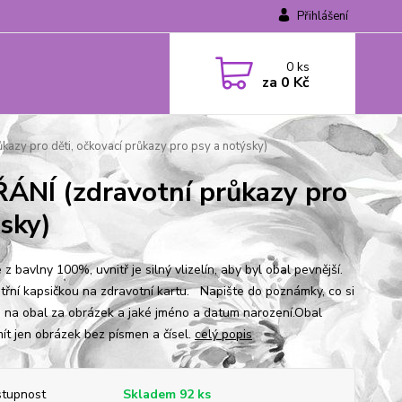
Přihlášení
0
ks
za
0 Kč
y pro děti, očkovací průkazy pro psy a notýsky)
Í (zdravotní průkazy pro
ýsky)
 z bavlny 100%, uvnitř je silný vlizelín, aby byl obal pevnější.
nitřní kapsičkou na zdravotní kartu. Napište do poznámky, co si
e na obal za obrázek a jaké jméno a datum narození.Obal
ít jen obrázek bez písmen a čísel.
celý popis
tupnost
Skladem 92 ks