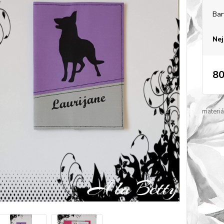
Bar
Nej
80
materiá