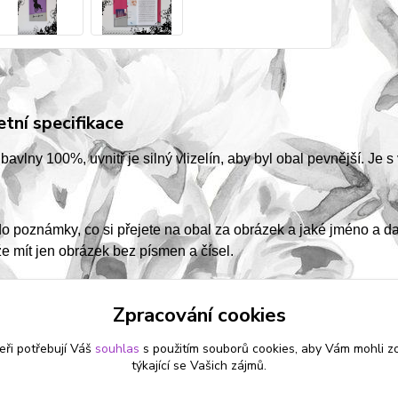
tní specifikace
 bavlny 100%, uvnitř je silný vlizelín, aby byl obal pevnější. Je s
o poznámky, co si přejete na obal za obrázek a jaké jméno a d
 mít jen obrázek bez písmen a čísel.
Zpracování cookies
eři potřebují Váš
souhlas
s použitím souborů cookies, aby Vám mohli z
zařazeno v kategoriích
týkající se Vašich zájmů.
OVÉ OBALY