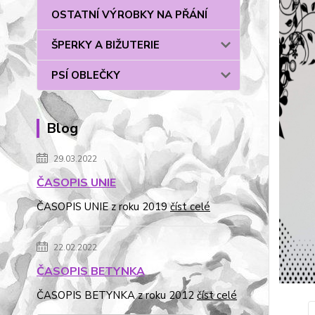
OSTATNÍ VÝROBKY NA PŘÁNÍ
ŠPERKY A BIŽUTERIE
PSÍ OBLEČKY
Blog
29.03.2022
ČASOPIS UNIE
ČASOPIS UNIE z roku 2019
číst celé
22.02.2022
ČASOPIS BETYNKA
ČASOPIS BETYNKA z roku 2012
číst celé