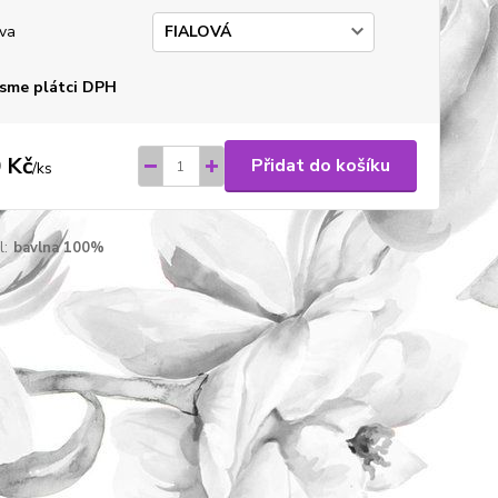
va
sme plátci DPH
 Kč
Přidat do košíku
/
ks
l:
bavlna 100%