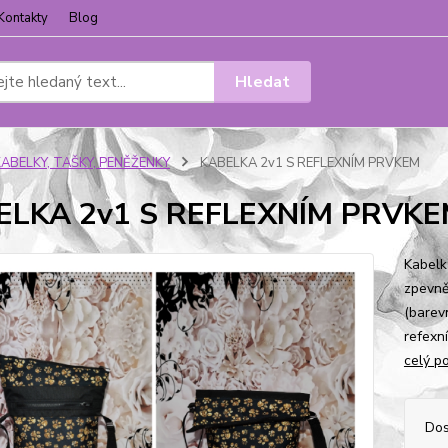
Kontakty
Blog
Hledat
KABELKY, TAŠKY, PENĚŽENKY
KABELKA 2v1 S REFLEXNÍM PRVKEM
ELKA 2v1 S REFLEXNÍM PRVK
Kabelk
zpevně
(barev
refexní
celý p
Dos