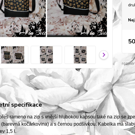
dru
Nej
50
rozměr
tní specifikace
přes rameno na zip s vnější hlubokou kapsou také na zip se 
 (barevná kočárkovina) a s černou podšívkou. Kabelka má slabý 
ev 1,5 l.