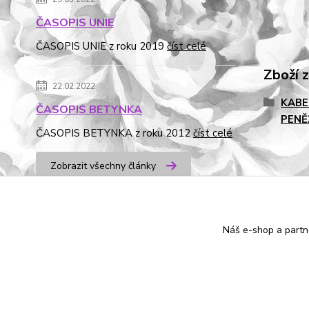
ČASOPIS UNIE
ČASOPIS UNIE z roku 2019
číst celé
Zboží 
22.02.2022
KABE
ČASOPIS BETYNKA
PENĚ
ČASOPIS BETYNKA z roku 2012
číst celé
Zobrazit všechny články
od dubna 2016
Náš e-shop a partn