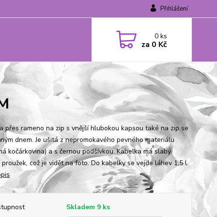
Přihlášení
0
ks
za
0 Kč
EM
a přes rameno na zip s vnější hlubokou kapsou také na zip se
ným dnem. Je ušitá z nepromokavého pevného materiálu
ná kočárkovina) a s černou podšívkou. Kabelka má slabý
 proužek, což je vidět na foto. Do kabelky se vejde láhev 1,5 l.
opis
tupnost
Skladem 9 ks