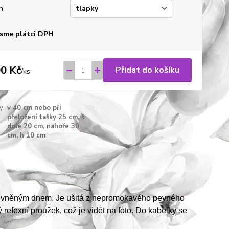
h
sme plátci DPH
0 Kč
Přidat do košíku
/
ks
y:
v 40 cm nebo při
přeložení tašky 25 cm, š
dole 20 cm, nahoře 30
cm, h 10 cm
zpevněným dnem. Je ušitá z nepromokavého pevného
refexní proužek, což je vidět na foto. Do kabelky se