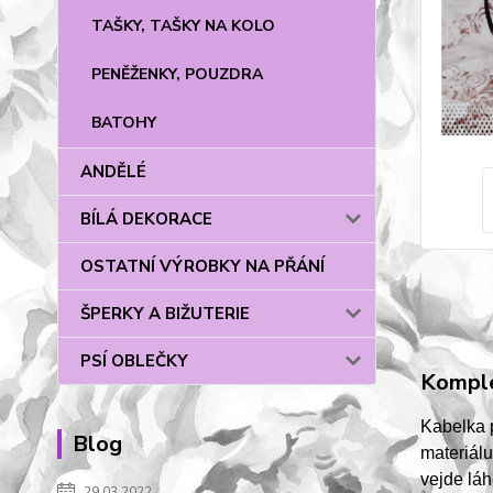
TAŠKY, TAŠKY NA KOLO
PENĚŽENKY, POUZDRA
BATOHY
ANDĚLÉ
BÍLÁ DEKORACE
OSTATNÍ VÝROBKY NA PŘÁNÍ
ŠPERKY A BIŽUTERIE
PSÍ OBLEČKY
Komple
Kabelka 
Blog
materiálu
vejde láh
29.03.2022