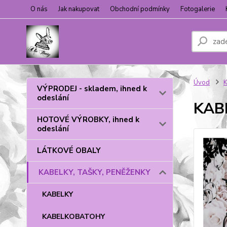
O nás
Jak nakupovat
Obchodní podmínky
Fotogalerie
Úvod
VÝPRODEJ - skladem, ihned k
odeslání
KAB
HOTOVÉ VÝROBKY, ihned k
odeslání
LÁTKOVÉ OBALY
KABELKY, TAŠKY, PENĚŽENKY
KABELKY
KABELKOBATOHY