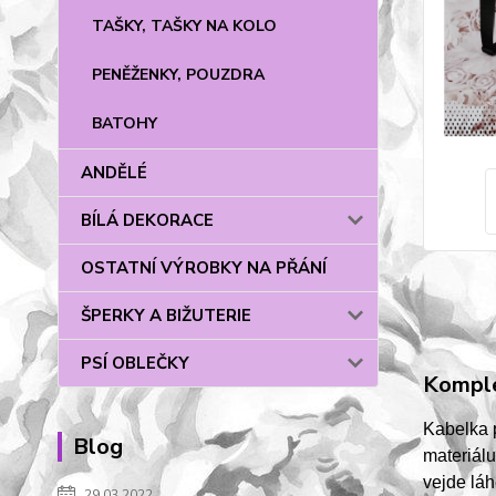
TAŠKY, TAŠKY NA KOLO
PENĚŽENKY, POUZDRA
BATOHY
ANDĚLÉ
BÍLÁ DEKORACE
OSTATNÍ VÝROBKY NA PŘÁNÍ
ŠPERKY A BIŽUTERIE
PSÍ OBLEČKY
Komple
Kabelka 
Blog
materiálu
vejde láh
29.03.2022