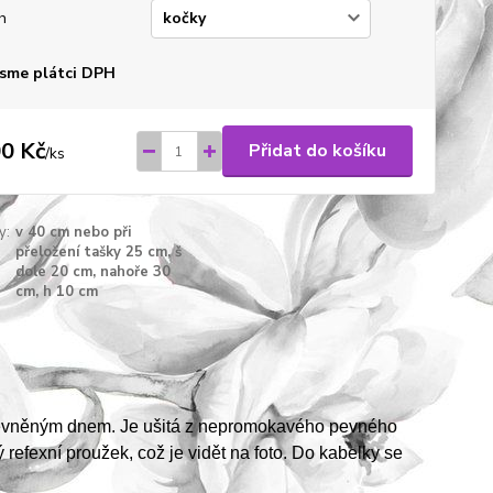
h
sme plátci DPH
0 Kč
Přidat do košíku
/
ks
y:
v 40 cm nebo při
přeložení tašky 25 cm, š
dole 20 cm, nahoře 30
cm, h 10 cm
zpevněným dnem. Je ušitá z nepromokavého pevného
refexní proužek, což je vidět na foto. Do kabelky se