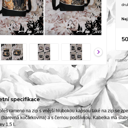
dru
Nej
50
rozměr
tní specifikace
přes rameno na zip s vnější hlubokou kapsou také na zip se 
 (barevná kočárkovina) a s černou podšívkou. Kabelka má slabý 
ev 1,5 l.