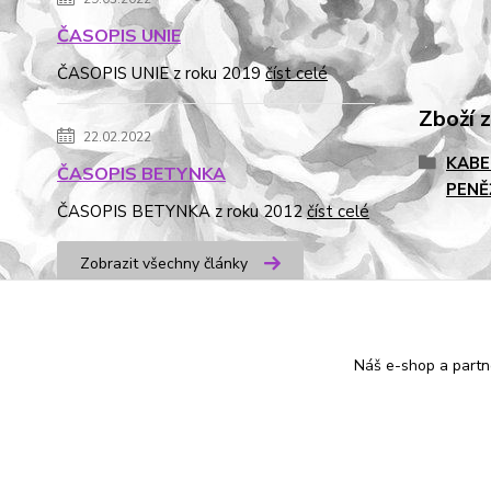
ČASOPIS UNIE
ČASOPIS UNIE z roku 2019
číst celé
Zboží 
22.02.2022
KABE
ČASOPIS BETYNKA
PENĚ
ČASOPIS BETYNKA z roku 2012
číst celé
Zobrazit všechny články
od dubna 2016
Náš e-shop a partn