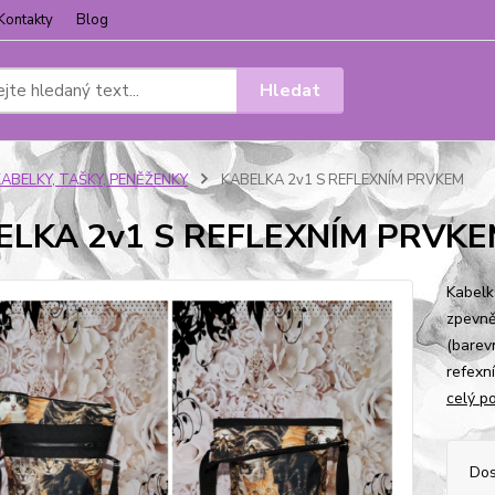
Kontakty
Blog
Hledat
KABELKY, TAŠKY, PENĚŽENKY
KABELKA 2v1 S REFLEXNÍM PRVKEM
ELKA 2v1 S REFLEXNÍM PRVK
Kabelk
zpevně
(barev
refexní
celý p
Dos