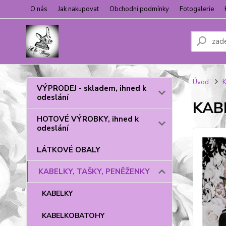
O nás
Jak nakupovat
Obchodní podmínky
Fotogalerie
Úvod
VÝPRODEJ - skladem, ihned k
odeslání
KAB
HOTOVÉ VÝROBKY, ihned k
odeslání
LÁTKOVÉ OBALY
KABELKY, TAŠKY, PENĚŽENKY
KABELKY
KABELKOBATOHY