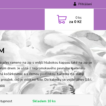
Přihlášení
0
ks
za
0 Kč
EM
a přes rameno na zip s vnější hlubokou kapsou také na zip se
ným dnem. Je ušitá z nepromokavého pevného materiálu
ná kočárkovina) a s černou podšívkou. Kabelka má slabý
 proužek, což je vidět na foto. Do kabelky se vejde láhev 1,5 l.
opis
tupnost
Skladem 10 ks