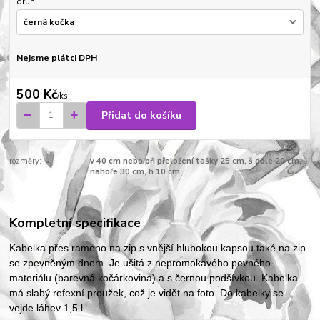
druh
Nejsme plátci DPH
500 Kč
/
ks
Přidat do košíku
rozměry:
v 40 cm nebo při přeložení tašky 25 cm, š dole 20 cm,
nahoře 30 cm, h 10 cm
Kompletní specifikace
Kabelka přes rameno na zip s vnější hlubokou kapsou také na zip
se zpevněným dnem. Je ušitá z nepromokavého pevného
materiálu (barevná kočárkovina) a s černou podšívkou. Kabelka
má slabý refexní proužek, což je vidět na foto. Do kabelky se
vejde láhev 1,5 l.