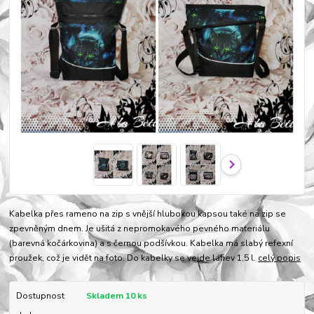
Kabelka přes rameno na zip s vnější hlubokou kapsou také na zip se
zpevněným dnem. Je ušitá z nepromokavého pevného materiálu
(barevná kočárkovina) a s černou podšívkou. Kabelka má slabý refexní
proužek, což je vidět na foto. Do kabelky se vejde láhev 1,5 l.
celý popis
Dostupnost
Skladem 10 ks