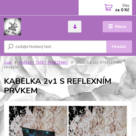
0
ks
za
0 Kč
Menu
Hledat
Úvod
KABELKY, TAŠKY, PENĚŽENKY
KABELKA 2v1 S REFLEXNÍM
PRVKEM
KABELKA 2v1 S REFLEXNÍM
PRVKEM