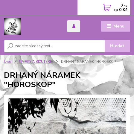
0
ks
za
0 Kč
Menu
Hledat
Úvod
ŠPERKY A BIŽUTERIE
DRHANÝ NÁRAMEK "HOROSKOP"
DRHANÝ NÁRAMEK
"HOROSKOP"