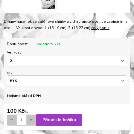
Drhaný náramek ze saténové šňůrky a z chirurgické oceli se zapínáním z
oceli. Velikost obvod: 1. (15-19 cm), 2. (18-22 cm)
celý popis
Dostupnost
Skladem 5 ks
Velikost
druh
Nejsme plátci DPH
100 Kč
/
ks
Přidat do košíku