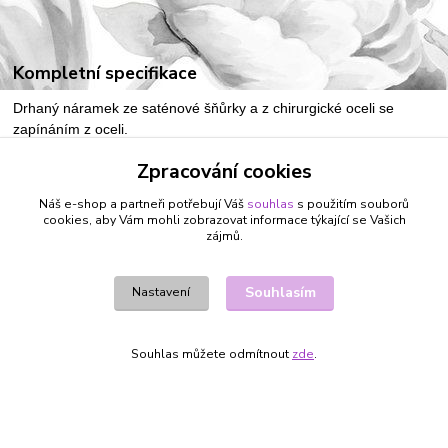
Kompletní specifikace
Drhaný náramek ze saténové šňůrky a z chirurgické oceli se
zapínáním z oceli.
Zpracování cookies
Velikost obvod: 1. (15-19 cm), 2. (18-22 cm)
Náš e-shop a partneři potřebují Váš
souhlas
s použitím souborů
cookies, aby Vám mohli zobrazovat informace týkající se Vašich
zájmů.
Zboží zařazeno v kategoriích
Souhlasím
Nastavení
ŠPERKY A BIŽUTERIE
NÁRAMKY Z PROVÁZKŮ
Souhlas můžete odmítnout
zde
.
Vytvořeno na
Eshop-rychle.cz