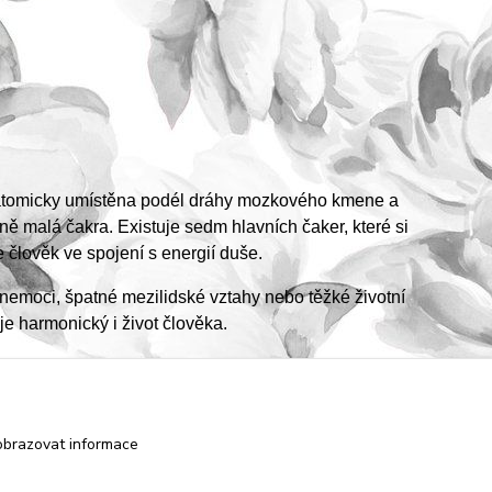
anatomicky umístěna podél dráhy mozkového kmene a
ě malá čakra. Existuje sedm hlavních čaker, které si
e člověk ve spojení s energií duše.
o nemoci, špatné mezilidské vztahy nebo těžké životní
e harmonický i život člověka.
obrazovat informace