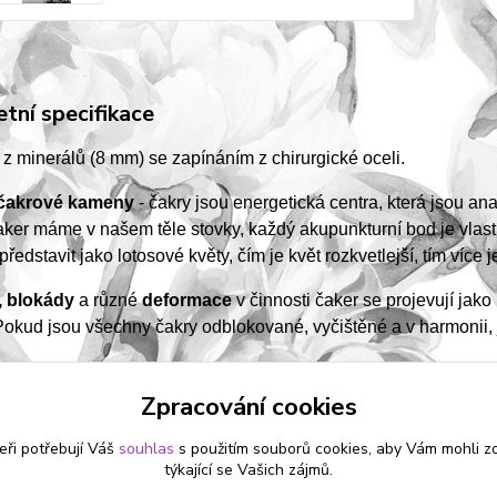
tní specifikace
 minerálů (8 mm) se zapínáním z chirurgické oceli.
 čakrové kameny
- čakry jsou energetická centra, která jsou 
ker máme v našem těle stovky, každý akupunkturní bod je vlastn
edstavit jako lotosové květy, čím je květ rozkvetlejší, tím více j
, blokády
a různé
deformace
v činnosti čaker se projevují jak
Pokud jsou všechny čakry odblokované, vyčištěné a v harmonii, j
Zpracování cookies
eři potřebují Váš
souhlas
s použitím souborů cookies, aby Vám mohli z
zařazeno v kategoriích
týkající se Vašich zájmů.