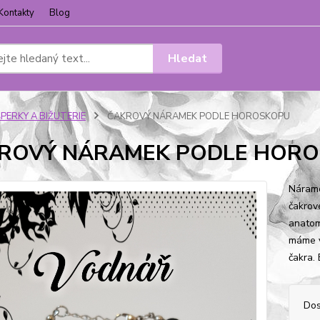
Kontakty
Blog
Hledat
ŠPERKY A BIŽUTERIE
ČAKROVÝ NÁRAMEK PODLE HOROSKOPU
ROVÝ NÁRAMEK PODLE HOR
Nárame
čakrov
anatom
máme v
čakra. 
Dos