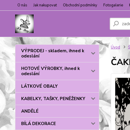
O nás
Jak nakupovat
Obchodní podmínky
Fotogalerie
Úvod
VÝPRODEJ - skladem, ihned k
odeslání
ČAK
HOTOVÉ VÝROBKY, ihned k
odeslání
LÁTKOVÉ OBALY
KABELKY, TAŠKY, PENĚŽENKY
ANDĚLÉ
BÍLÁ DEKORACE