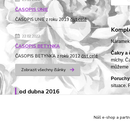
ČASOPIS UNIE
ČASOPIS UNIE z roku 2019
číst celé
Komple
22.02.2022
Náramek z
ČASOPIS BETYNKA
Čakry a
ČASOPIS BETYNKA z roku 2012
číst celé
míchy. Ča
můžeme př
Zobrazit všechny články
Poruchy
situace. 
od dubna 2016
Náš e-shop a partn
Zboží 