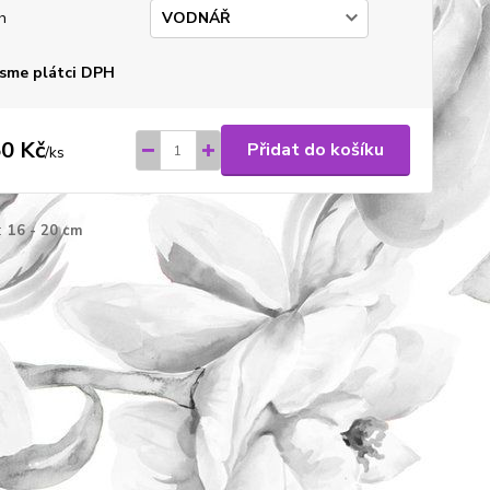
h
sme plátci DPH
0 Kč
Přidat do košíku
/
ks
:
16 - 20 cm