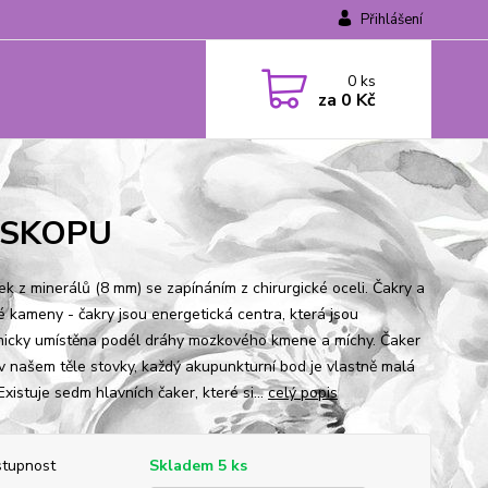
Přihlášení
0
ks
za
0 Kč
OSKOPU
k z minerálů (8 mm) se zapínáním z chirurgické oceli. Čakry a
é kameny - čakry jsou energetická centra, která jsou
icky umístěna podél dráhy mozkového kmene a míchy. Čaker
 našem těle stovky, každý akupunkturní bod je vlastně malá
Existuje sedm hlavních čaker, které si...
celý popis
tupnost
Skladem 5 ks