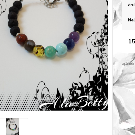
dru
Nej
15
průměr