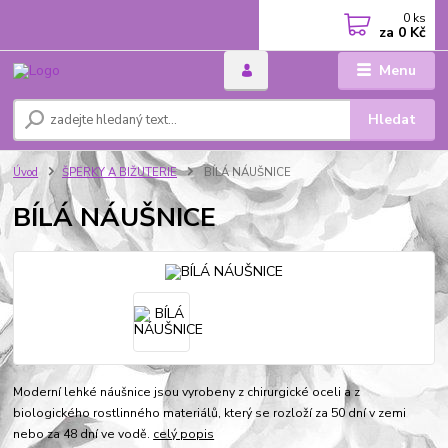
0
ks
za
0 Kč
Menu
Hledat
Úvod
ŠPERKY A BIŽUTERIE
BÍLÁ NÁUŠNICE
BÍLÁ NÁUŠNICE
Moderní lehké náušnice jsou vyrobeny z chirurgické oceli a z
biologického rostlinného materiálů, který se rozloží za 50 dní v zemi
nebo za 48 dní ve vodě.
celý popis