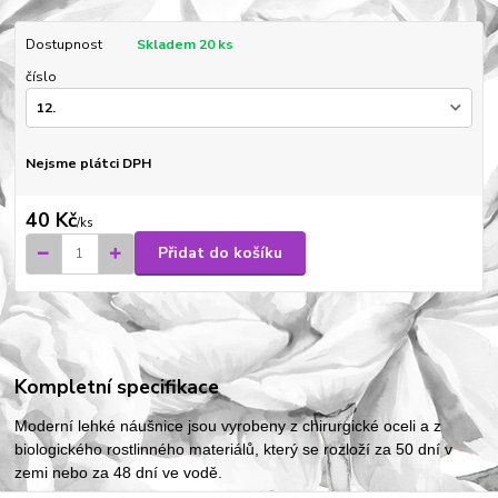
Dostupnost
Skladem 20 ks
číslo
Nejsme plátci DPH
40 Kč
/
ks
Přidat do košíku
Kompletní specifikace
Moderní lehké náušnice jsou vyrobeny z chirurgické oceli a z
biologického rostlinného materiálů, který se rozloží za 50 dní v
zemi nebo za 48 dní ve vodě.